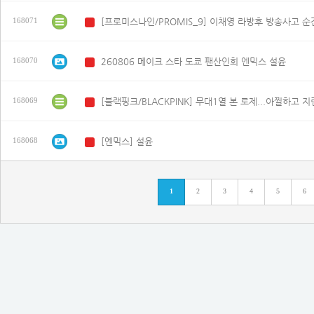
168071
N
260806 메이크 스타 도쿄 팬산인회 엔믹스 설윤
168070
N
[블랙핑크/BLACKPINK] 무대1열 본 로제...아찔하고 지린
168069
N
[엔믹스] 설윤
168068
N
1
2
3
4
5
6