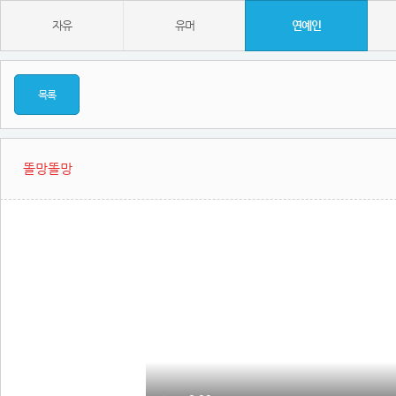
자유
유머
연예인
목록
똘망똘망