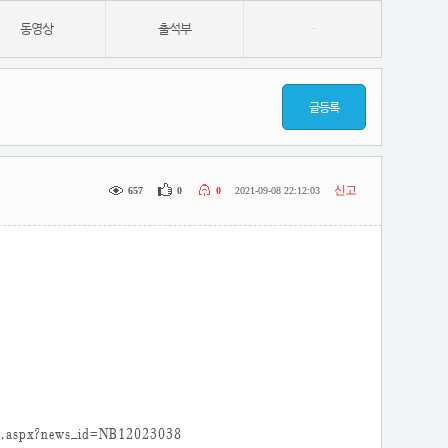
동영상
출석부
-
글등록
신고
657
0
0
2021-09-08 22:12:03
icle.aspx?news_id=NB12023038