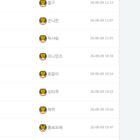
철구
26-08-09 11:15
손나은
26-08-09 11:07
픽샤워
26-08-09 11:05
미니언즈
26-08-09 10:59
호랑이
26-08-09 10:54
오타쿠
26-08-09 10:53
해적
26-08-09 10:50
홍보도배
26-08-09 10:47