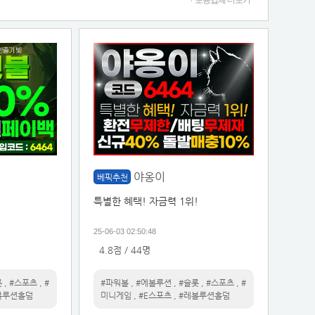
야옹이
베픽추천
특별한 혜택! 자금력 1위!
25-06-03 02:50:48
4.8점 / 44명
롯
,
#스포츠
,
#
#파워볼
,
#에볼루션
,
#슬롯
,
#스포츠
,
#
볼루션홀덤
미니게임
,
#E스포츠
,
#레볼루션홀덤