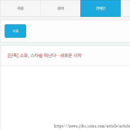
자유
유머
연예인
목록
[단독] 소유, 스타쉽 떠난다…새로운 시작
https://news.jtbc.joins.com/article/art