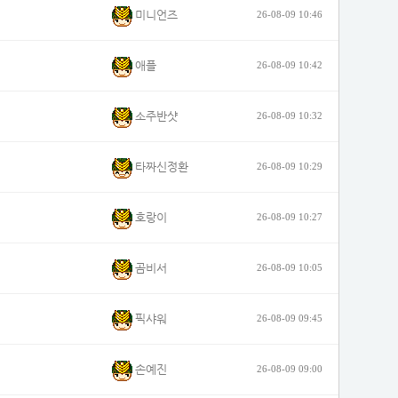
미니언즈
26-08-09 10:46
애플
26-08-09 10:42
소주반샷
26-08-09 10:32
타짜신정환
26-08-09 10:29
호랑이
26-08-09 10:27
곰비서
26-08-09 10:05
픽샤워
26-08-09 09:45
손예진
26-08-09 09:00