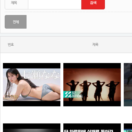
전체
번호
제목
KISS OF LIFE (키스오브라이프) 'SWEAT' Official Music Video
【＋Special #七瀬なな vol.2】大ヒット1st写真集『みつめて。』から、完全未公開カット＆写真集未収録の衣装をお届け!!＜2026年8月前期＞
N
N
N
원빈해설위원
곰비서