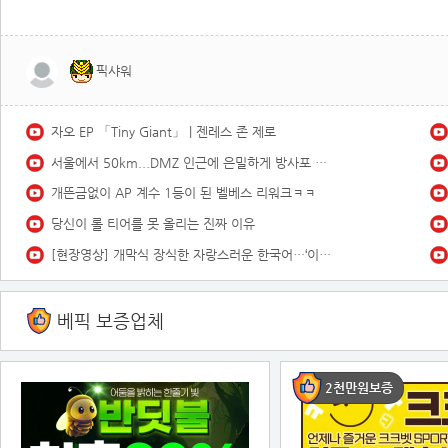
픽샤워
자오 EP 「Tiny Giant」 | 젠레스 존 제로
서울에서 50km...DMZ 인근에 은밀하게 방사포 기지 건설한 북한
개뜬금없이 AP 계수 1등이 된 벨베스 리워크ㅋㅋ
당신이 롤 티어를 못 올리는 진짜 이유
[현장영상] 개막식 장식한 자랑스러운 한국어…‘이재’가 부른 월드컵 주제가 풀버전 / KBS 2026 북중미 월드컵 2026.06.12.
베픽 보증업체
2천만원보증