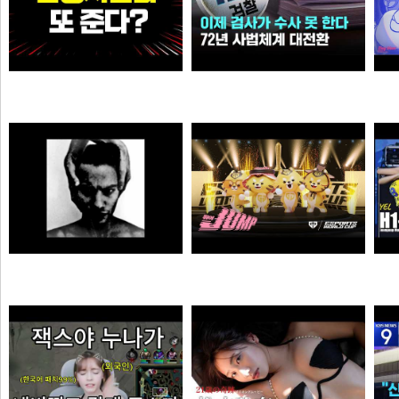
와.. 추석 전 민생지원금 또 준다?
이제 검사가 직접 수사 못 한다…72년 사법체계 대전환421421
이영자
가습기
MONSTA - Holdin' On (Skrillex & Nero Remix)
젠랑이
극혐
물음표