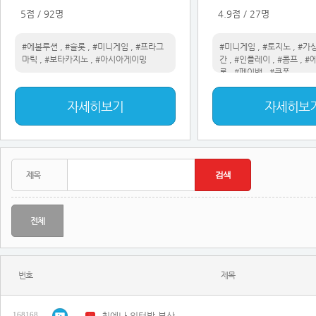
지원
5점 / 92명
4.9점 / 27명
#에볼루션
,
#슬롯
,
#미니게임
,
#프라그
#미니게임
,
#토지노
,
#가
마틱
,
#보타카지노
,
#아시아게이밍
간
,
#인플레이
,
#콤프
,
#
롯
,
#페이백
,
#쿠폰
자세히보기
자세히보
전체
번호
제목
최예나 워터밤 부산
168168