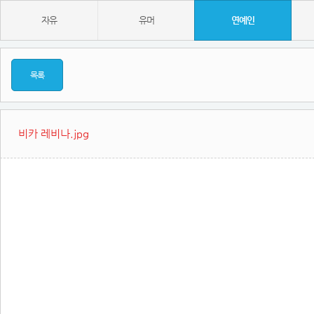
자유
유머
연예인
목록
비카 레비나.jpg