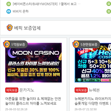
[베이비몬스터/BABYMONSTER] 1열에서 보고 숨 막혀 죽을 뻔한
비비지 은하
베픽 보증업체
1억원보증
5천만원보증
문카지노
뉴헤븐
베픽보증
베픽보증
어른들을 위한 놀이터 & 제재없는 안전
뉴헤븐카지노 라이브카지
놀이터 클라스의 차이를 느껴보세요
슬롯게임 다양한 이벤트 진
충·페이백 혜택과 빠른충
25-06-03 02:26:18
26-05-07 21:32:50