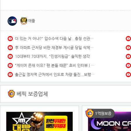
애플
더 있는 거 아냐?" 압수수색 다음 날...충청 선관위서도 '숫자 맞추기' 포착
李 아파트 근저당 비판 재경부 게시글 당일 삭제…"대출 막더니 내로남불"
10대부터 70대까지, "민생지원금" 솔직한 생각
“게이머 존재 이유? 팬 분들 때문” 쵸비 인터뷰 | GEN vs KRX(04.30)
출근길 정자역 근처에서 인도로 차량 돌진...보행자 숨져 / YTN
베픽 보증업체
1억원보증