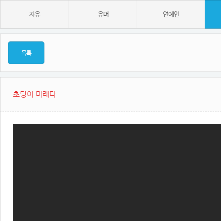
자유
유머
연예인
목록
초딩이 미래다