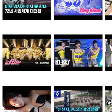
이제 검사가 직접 수사 못 한다…72년 사법체계 대전환421421
자오 EP 「Tiny Giant」 | 젠레스 존 제로
가습기
픽샤워
젠랑이
하이키 옐 직캠 #YEL #H1KEY @260731 정읍물빛축제 ♬ 여름이었다 (Summer Was You)
듣
물음표
픽도리