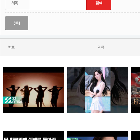
전체
번호
제목
KISS OF LIFE (키스오브라이프) 'SWEAT' Official Music Video
와...ㅈㄴ좋다
N
N
N
원빈해설위원
해골