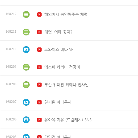
해외에서 싸인해주는 채령
168212
N
채령: 어때 좋지?
168211
N
트와이스 미나 SK
168210
N
에스파 카리나 건강미
168209
N
부산 워터밤 최예나 인사말
168208
N
한지원 아나운서
168207
N
유아유 지유 (드림캐쳐) SNS
168206
N
강민경 아나운서
168205
N