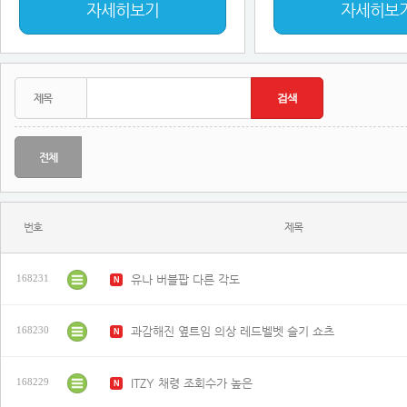
자세히보기
자세히보
전체
번호
제목
유나 버블팝 다른 각도
168231
N
과감해진 옆트임 의상 레드벨벳 슬기 쇼츠
168230
N
ITZY 채령 조회수가 높은
168229
N