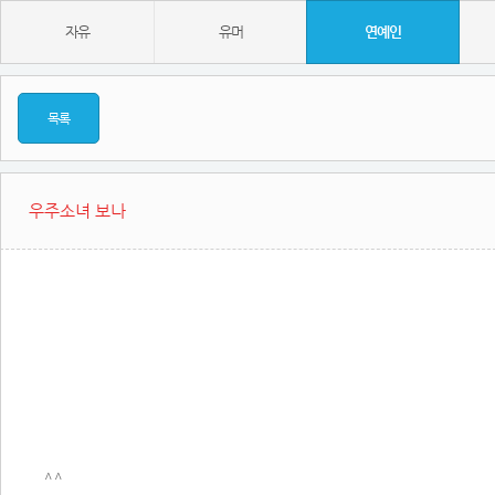
자유
유머
연예인
목록
우주소녀 보나
^^