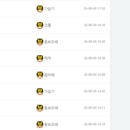
가습기
26-08-09 17:02
크롬
26-08-09 16:50
홍보도배
26-08-09 16:40
해적
26-08-09 16:30
음바페
26-08-09 16:00
가습기
26-08-09 14:45
홍보도배
26-08-09 14:11
홍보도배
26-08-09 14:10