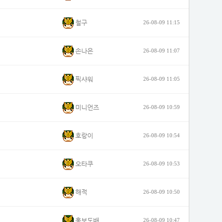
철구
26-08-09 11:15
손나은
26-08-09 11:07
픽샤워
26-08-09 11:05
미니언즈
26-08-09 10:59
호랑이
26-08-09 10:54
오타쿠
26-08-09 10:53
해적
26-08-09 10:50
홍보도배
26-08-09 10:47