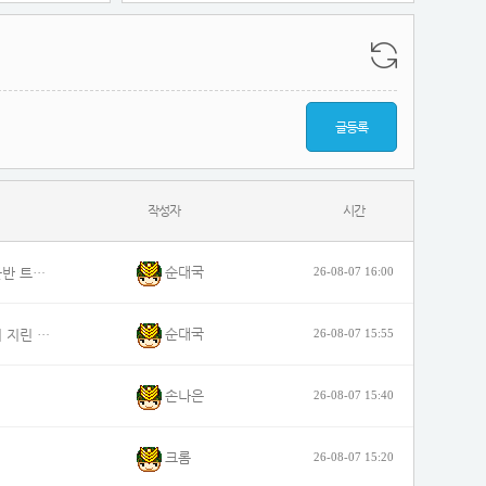
글등록
작성자
시간
순대국
[베이비몬스터/BABYMONSTER] 아사 무대위 아찔한 골반 트월킹
26-08-07 16:00
순대국
[베이비몬스터/BABYMONSTER] 05년생 골반 터는감이 지린 파리
26-08-07 15:55
손나은
26-08-07 15:40
크롬
26-08-07 15:20