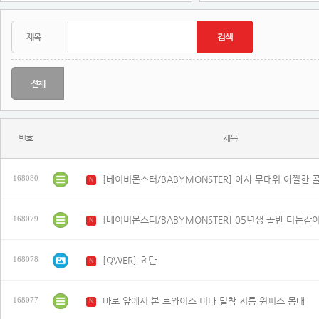
전체
번호
제목
168080
N
168079
N
[QWER] 쵸단
168078
N
바로 앞에서 본 트와이스 미나 밀착 지름 원피스 몸매
168077
N