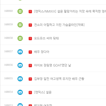
[엔믹스/NMIXX] 설윤 팔랑거리는 치맛 속에 묵직한 엉
168060
N
전소미 아찔하고 지린 가슴골라인[약후]
168059
N
오드유쓰 써머 뒷태
168058
N
배우 장다아
168057
N
아이브 장원영 GOAT였던 날
168056
N
김부장 일찐 여고생역 유지안 배우 근황
168055
N
[엔믹스] 설윤
168054
N
백지헌 여친짤
168053
N