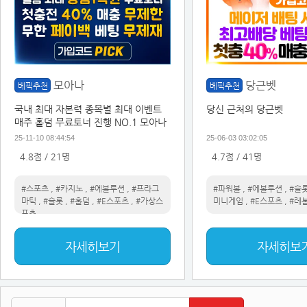
모아나
당근벳
베픽추천
베픽추천
국내 최대 자본력 종목별 최대 이벤트
당신 근처의 당근벳
매주 홀덤 무료토너 진행 NO.1 모아나
25-11-10 08:44:54
25-06-03 03:02:05
4.8점 / 21명
4.7점 / 41명
#스포츠
,
#카지노
,
#에볼루션
,
#프라그
#파워볼
,
#에볼루션
,
#슬
마틱
,
#슬롯
,
#홀덤
,
#E스포츠
,
#가상스
미니게임
,
#E스포츠
,
#레
포츠
자세히보기
자세히보