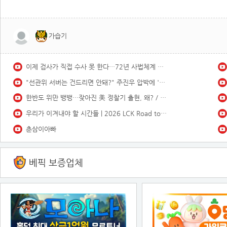
가습기
이제 검사가 직접 수사 못 한다…72년 사법체계 대전환421421
"선관위 서버는 건드리면 안돼?" 주진우 압박에 '당황'한 선관위 사무총장142142421
한반도 위만 뱅뱅…잦아진 美 정찰기 출현, 왜? / 채널A / 뉴스A
우리가 이겨내야 할 시간들 | 2026 LCK Road to MSI 비하인드
춘삼이아빠
베픽 보증업체