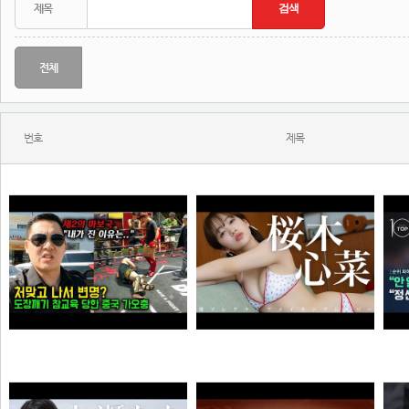
전체
번호
제목
충격! 제2의 마보국 등장! 처맞고 이런 변명을? 도장깨기 참교육 당한 중국 가오충
【#桜木心菜】“えびちゅう”ここなちゃんの、あまりにも夏盛りなグラビア！――デジタル写真集『TOO MUCH SUMMER!!!』好評発売中！ーCocona Sakuragi
N
N
N
호랑이
아이언맨