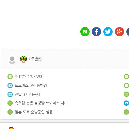
소주반샷
ITZY 유나 뒷태
N
프로미스나인 송하영
진달래 아나운서
촉촉한 눈빛 볼빵빵 트와이스 사나
일본 도쿄 순방중인 설윤