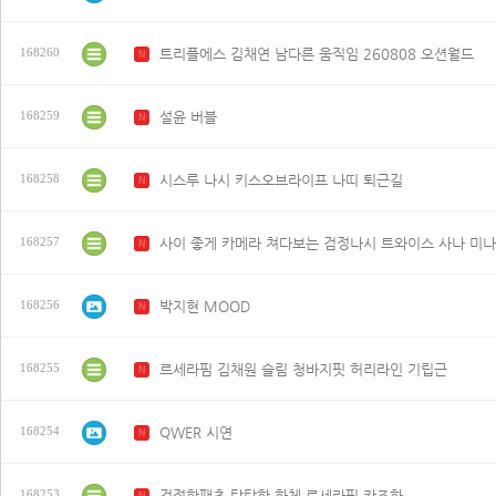
트리플에스 김채연 남다른 움직임 260808 오션월드
168260
N
설윤 버블
168259
N
시스루 나시 키스오브라이프 나띠 퇴근길
168258
N
사이 좋게 카메라 쳐다보는 검정나시 트와이스 사나 미나
168257
N
박지현 MOOD
168256
N
르세라핌 김채원 슬림 청바지핏 허리라인 기립근
168255
N
QWER 시연
168254
N
검정핫팬츠 탄탄한 하체 르세라핌 카즈하
168253
N