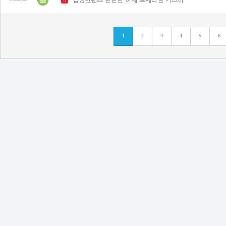
1
2
3
4
5
6