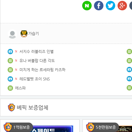
가습기
서지수 러블리즈 인별
N
유나 버블팝 다른 각도
N
미치게 하는 르세라핌 카즈하
N
레드벨벳 조이 SNS
N
에스파
베픽 보증업체
1억원보증
5천만원보증