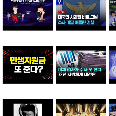
39:38 유나라 레전드
[단독] ‘장윤기’ 논란인데…‘경찰관 뺑소니’ 수사 빼돌린 경찰
N
N
N
물음표
크롬
와.. 추석 전 민생지원금 또 준다?
이제 검사가 직접 수사 못 한다…72년 사법체계 대전환421421
N
N
N
이영자
가습기