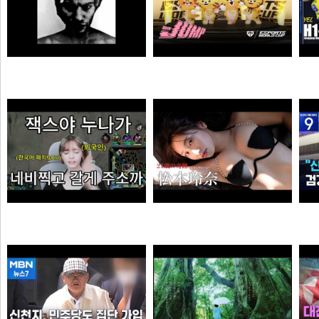
MONSTA - Holdin' On (Skrillex & Nero Remix)
젠랑이
극혐
물음표
엘프녀가 롤하다 극대노하게된 이유
【#松本玲奈】話題のショートドラマ出演女優が待望の水着グラビアに挑戦！――デジタル写真集『21歳の奇跡』好評発売中！ Reina Matsumoto
오타쿠
타짜신정환