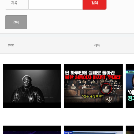
전체
번호
제목
KITSCHKRIEG - du bist gut genug without SHIRIN DAVID
북한에 그나마 남아 있었던 민주주의가 완전히 삭제되고 김일성이 권력을 잡게 된 결정적인 사건
N
N
N
소주반샷
오타쿠