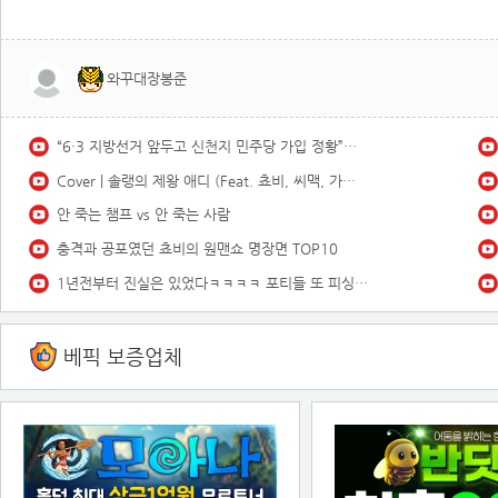
와꾸대장봉준
“6·3 지방선거 앞두고 신천지 민주당 가입 정황”…합수본, 수사 확대
Cover | 솔랭의 제왕 애디 (Feat. 쵸비, 씨맥, 가재맨) [Official Music Video]
안 죽는 챔프 vs 안 죽는 사람
충격과 공포였던 쵸비의 원맨쇼 명장면 TOP10
1년전부터 진실은 있었다ㅋㅋㅋㅋ 포티들 또 피싱인생인거 티내노
베픽 보증업체