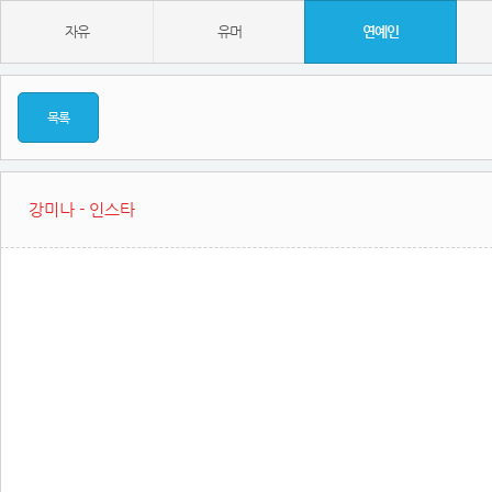
자유
유머
연예인
목록
강미나 - 인스타