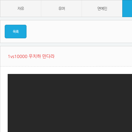
자유
유머
연예인
목록
1vs10000 우치하 만다라