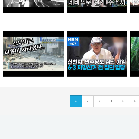
듣게
엘프녀가 롤하다 극대노하게된 이유
순대국
오타쿠
0:41 할아버지 대담한거보소 영압지리네
신천지, 6·3 지방선거 전 민주당 집단 입당…수도권 지역
1
2
3
4
5
6
오쿠오쿠오타쿠
떨어진원숭이