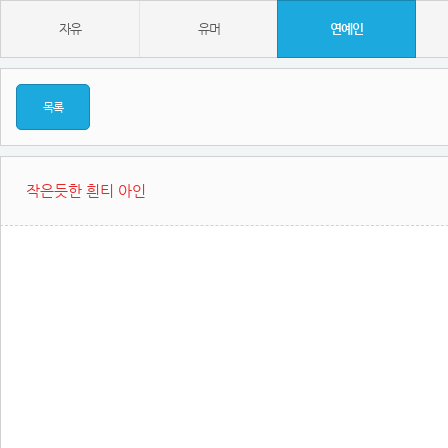
자유
유머
연예인
목록
작은듯한 흰티 아인