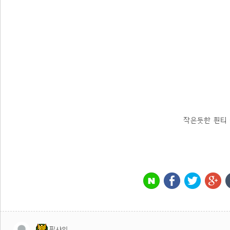
작은듯한 흰티
픽샤워