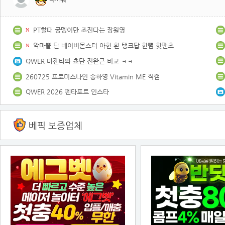
PT할때 궁뎅이만 조진다는 장원영
N
악마뿔 단 베이비몬스터 아현 흰 탱크탑 한뼘 핫팬츠
N
QWER 마젠타와 쵸단 전완근 비교 ㅋㅋ
260725 프로미스나인 송하영 Vitamin ME 직캠
QWER 2026 펜타포트 인스타
베픽 보증업체