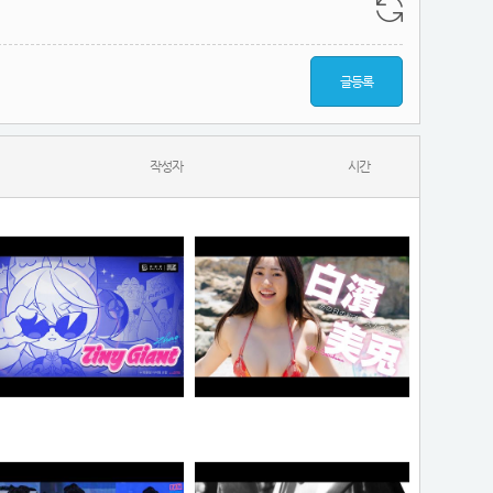
글등록
작성자
시간
자오 EP 「Tiny Giant」 | 젠레스 존 제로
【#白濱美兎】変わらぬあどけなさから、こぼれおちる色気。――デジタル写真集『あの日の約束、大人の答え。』好評発売中！ Miu Shirahama
N
픽샤워
곰비서