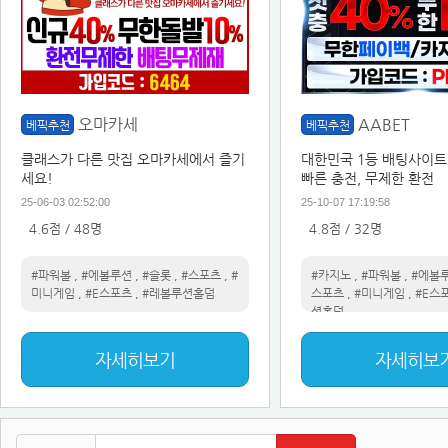
오마카세
AABET
베픽추천
베픽추천
클래스가 다른 맛집 오마카세에서 즐기
대한민국 1등 배팅사이트 
세요!
빠른 충전, 무제한 환전
25-06-03 02:52:00
25-10-07 17:19:58
4.6점 / 48명
4.8점 / 32명
#파워볼
,
#에볼루션
,
#슬롯
,
#스포츠
,
#
#카지노
,
#파워볼
,
#에볼
미니게임
,
#E스포츠
,
#레볼루션홀덤
스포츠
,
#미니게임
,
#E스
션홀덤
자세히보기
자세히보