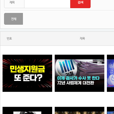
전체
번호
제목
와.. 추석 전 민생지원금 또 준다?
이제 검사가 직접 수사 못 한다…72년 사법체계 대전환421421
N
N
N
이영자
가습기