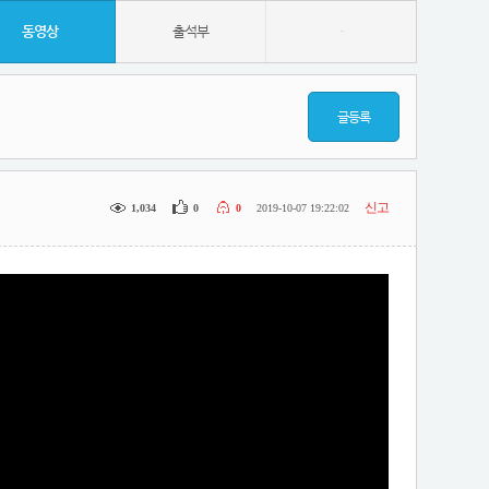
동영상
출석부
-
글등록
신고
1,034
0
0
2019-10-07 19:22:02