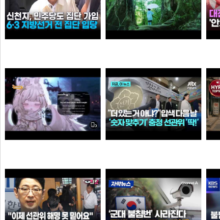
신천지, 6·3 지방선거 전 민주당 집단 입당…수도권 지역
[원작] 지금 만나러 갑니다 OST -시간을 넘어서
누
떨어진원숭이
아이언맨
Call Of Silence - Clear Sky remix • Cover: Mirai | Atack on titan ost | Cover - Vtuber
더 있는 거 아냐?" 압수수색 다음 날...충청 선관위서도 '숫자 맞추기' 포착
탈
타짜신정환
애플