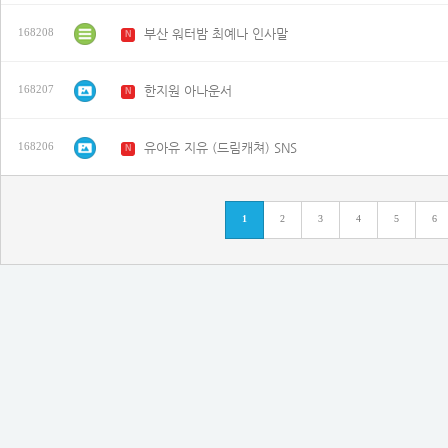
부산 워터밤 최예나 인사말
168208
N
한지원 아나운서
168207
N
유아유 지유 (드림캐쳐) SNS
168206
N
1
2
3
4
5
6