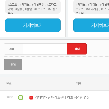
#스포츠
,
#카지노
,
#에볼루션
,
#프라그
#카지노
,
#파워볼
,
#에볼
마틱
,
#슬롯
,
#홀덤
,
#E스포츠
,
#가상스
스포츠
,
#미니게임
,
#E스
포츠
션홀덤
자세히보기
자세히보
전체
번호
제목
김태리가 진짜 예쁘구나 라고 생각한 영상
168233
N