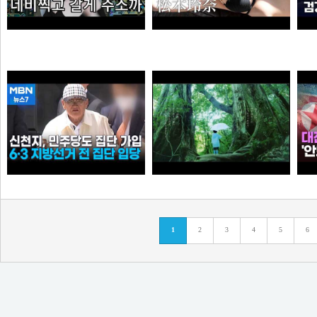
엘프녀가 롤하다 극대노하게된 이유
【#松本玲奈】話題のショートドラマ出演女優が待望の水着グラビアに挑戦！――デジタル写真集『21歳の奇跡』好評発売中！ Reina Matsumoto
오타쿠
타짜신정환
신천지, 6·3 지방선거 전 민주당 집단 입당…수도권 지역
[원작] 지금 만나러 갑니다 OST -시간을 넘어서
누
1
2
3
4
5
6
떨어진원숭이
아이언맨