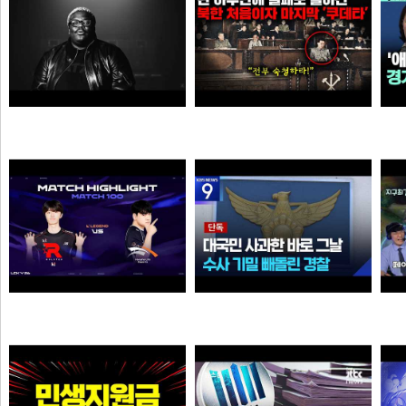
KITSCHKRIEG - du bist gut genug without SHIRIN DAVID
북한에 그나마 남아 있었던 민주주의가 완전히 삭제되고 김일성이 권력을 잡게 된 결정적인 사건
소주반샷
오타쿠
39:38 유나라 레전드
[단독] ‘장윤기’ 논란인데…‘경찰관 뺑소니’ 수사 빼돌린 경찰
We
물음표
크롬