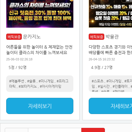
문카지노
박물관
베픽보증
베픽보증
어른들을 위한 놀이터 & 제재없는 안전
다양한 스포츠 경기와 이
놀이터 클라스의 차이를 느껴보세요
배당률에 빠른 충전과 한
25-06-03 02:26:18
26-04-15 16:23:32
5점 / 92명
4.9점 / 27명
#에볼루션
,
#슬롯
,
#미니게임
,
#프라그
#스포츠
,
#미니게임
,
#토
마틱
,
#보타카지노
,
#아시아게이밍
임
,
#실시간
,
#인플레이
,
루션
,
#슬롯
,
#페이백
자세히보기
자세히보