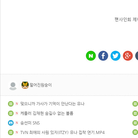
팬사인회 제
떨어진원숭이
맞으니까 가사가 기억이 안난다는 유나
N
케플러 김채현 숨길수 없는 볼륨
N
송선미 SNS
N
TVN 최애의 사원 있지(ITZY) 유나 집착 연기.MP4
N