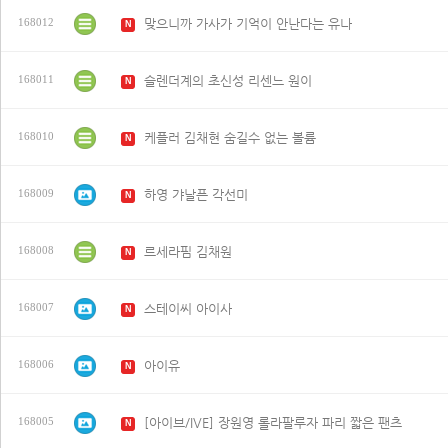
맞으니까 가사가 기억이 안난다는 유나
168012
N
슬렌더계의 초신성 리센느 원이
168011
N
케플러 김채현 숨길수 없는 볼륨
168010
N
하영 갸날픈 각선미
168009
N
르세라핌 김채원
168008
N
스테이씨 아이사
168007
N
아이유
168006
N
[아이브/IVE] 장원영 롤라팔루자 파리 짧은 팬츠
168005
N