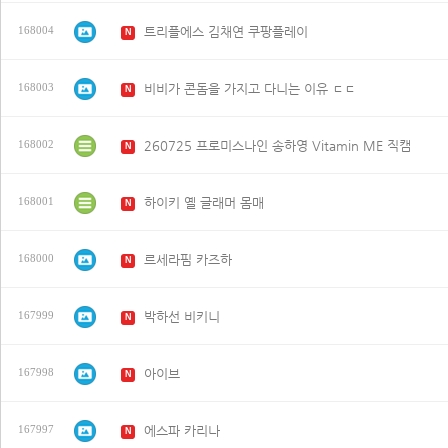
트리플에스 김채연 쿠팡플레이
168004
N
비비가 콘돔을 가지고 다니는 이유 ㄷㄷ
168003
N
260725 프로미스나인 송하영 Vitamin ME 직캠
168002
N
하이키 옐 글래머 몸매
168001
N
르세라핌 카즈하
168000
N
박하선 비키니
167999
N
아이브
167998
N
에스파 카리나
167997
N