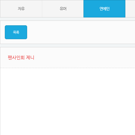
자유
유머
연예인
목록
팬사인회 제니