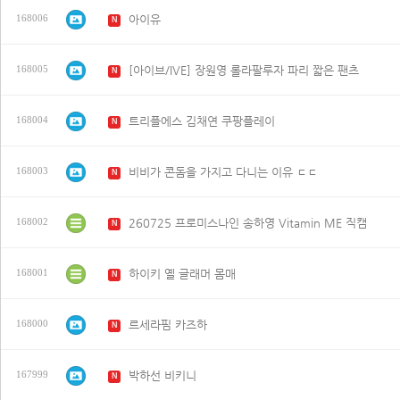
아이유
168006
N
[아이브/IVE] 장원영 롤라팔루자 파리 짧은 팬츠
168005
N
트리플에스 김채연 쿠팡플레이
168004
N
비비가 콘돔을 가지고 다니는 이유 ㄷㄷ
168003
N
260725 프로미스나인 송하영 Vitamin ME 직캠
168002
N
하이키 옐 글래머 몸매
168001
N
르세라핌 카즈하
168000
N
박하선 비키니
167999
N