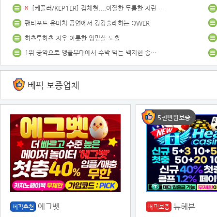
[케플러/KEP1ER] 김채현....아찔한 두툼한 지린 겨드랑이[약후]
N
팬타포트 윤마치 공연에서 강강술래하는 QWER
하츠투하츠 지우 야릇한 엉밑살 노출
1위 공약으로 앵콜무대에서 수박 먹는 백지헌 송하영 이채영 (프로미스나인
베픽 보증업체
5천만원보증
에그벳
뉴헤븐
베픽추천
베픽보증