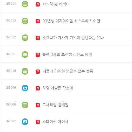
카즈하 vs 카리나
168014
N
09년생 여자아이돌 하츠투하츠 이안
168013
N
맞으니까 가사가 기억이 안난다는 유나
168012
N
슬렌더계의 초신성 리센느 원이
168011
N
케플러 김채현 숨길수 없는 볼륨
168010
N
하영 갸날픈 각선미
168009
N
르세라핌 김채원
168008
N
스테이씨 아이사
168007
N