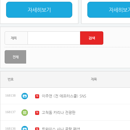
자세히보기
자세히보
전체
번호
제목
이주연 (전 애프터스쿨) SNS
168138
N
고척돔 카리나 전광판
168137
N
트와이스 사나 공항 패션
168136
N