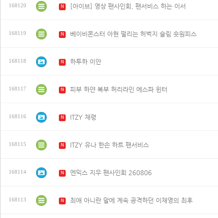
[아이브] 영상 팬사인회, 팬서비스 하는 이서
168120
N
베이비몬스터 아현 떨리는 허벅지 슬림 숏원피스
168119
N
하투하 이안
168118
N
피부 하얀 복부 허리라인 에스파 윈터
168117
N
ITZY 채령
168116
N
ITZY 유나 한손 하트 팬서비스
168115
N
엔믹스 지우 팬사인회 260806
168114
N
최애 아니란 말에 계속 공격하던 이채영의 최후
168113
N