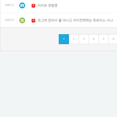
아이브 장원영
168112
N
쪼그려 앉아서 물 마시고 아이컨텍하는 트와이스 사나
168111
N
1
2
3
4
5
6