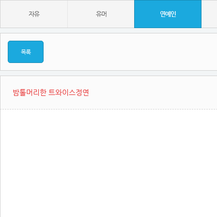
자유
유머
연예인
목록
밤톨머리한 트와이스정연