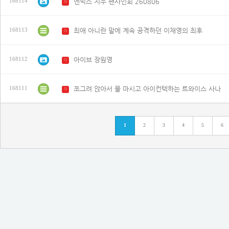
엔믹스 지우 팬사인회 260806
168114
N
최애 아니란 말에 계속 공격하던 이채영의 최후
168113
N
아이브 장원영
168112
N
쪼그려 앉아서 물 마시고 아이컨텍하는 트와이스 사나
168111
N
1
2
3
4
5
6