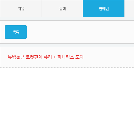
자유
유머
연예인
목록
뮤뱅출근 로켓펀치 쥬리 + 파나틱스 도아