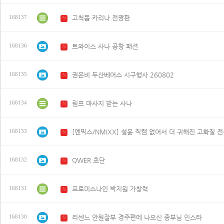
고척돔 카리나 전광판
168137
N
트와이스 사나 공항 패션
168136
N
권은비 두산베어스 시구행사 260802
168135
N
림프 마사지 받는 사나
168134
N
168133
N
QWER 쵸단
168132
N
프로미스나인 박지원 가창력
168131
N
리센느 안원잘부 경주편에 나오신 종부님 인스타
168130
N