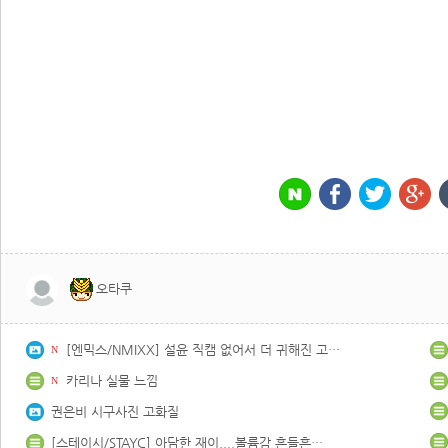
오타쿠
[엔믹스/NMIXX] 설윤 직캠 없어서 더 귀해진 고화질 전신 피지컬
N
카리나 실물 느낌
N
권은비 시구사진 고화질
[스테이시/STAYC] 아담한 재이....볼륨감 흔들흔들.mp4