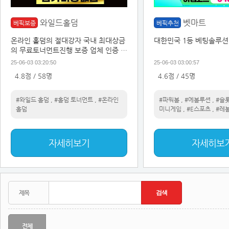
와일드홀덤
벳마트
베픽보증
베픽추천
온라인 홀덤의 절대강자 국내 최대상금
대한민국 1등 베팅솔루션
의 무료토너먼트진행 보증 업체 인증 사
이트
25-06-03 03:20:50
25-06-03 03:00:57
4.8점 / 58명
4.6점 / 45명
#와일드 홀덤
,
#홀덤 토너먼트
,
#온라인
#파워볼
,
#에볼루션
,
#슬
홀덤
미니게임
,
#E스포츠
,
#레
자세히보기
자세히보
전체