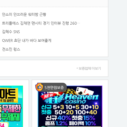
안소미 안쓰러운 워터밤 근황
트리플에스 김채연 맨시티 경기 인터뷰 진행 260805
김혜수 SNS
QWER 쵸단 내가 바다 보여줄게
전소민 렁스
+ 보증업체 더보기
5천만원보증