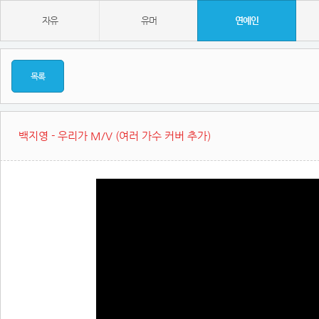
자유
유머
연예인
목록
백지영 - 우리가 M/V (여러 가수 커버 추가)