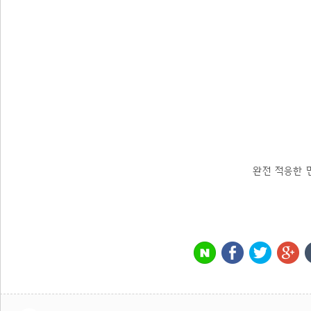
완전 적응한 