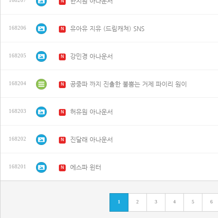
한지원 아나운서
168207
N
유아유 지유 (드림캐쳐) SNS
168206
N
강민경 아나운서
168205
N
공중파 까지 진출한 불뿜는 거제 파이리 원이
168204
N
허유원 아나운서
168203
N
진달래 아나운서
168202
N
에스파 윈터
168201
N
1
2
3
4
5
6