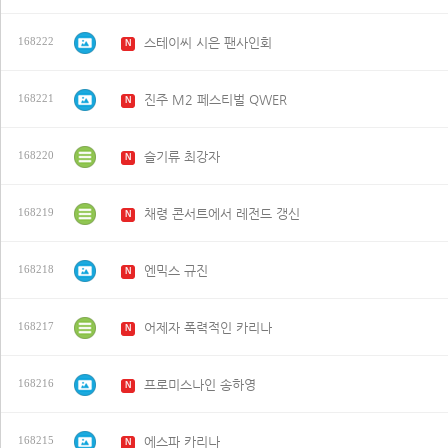
스테이씨 시은 팬사인회
168222
N
진주 M2 페스티벌 QWER
168221
N
슬기류 최강자
168220
N
채령 콘서트에서 레전드 갱신
168219
N
엔믹스 규진
168218
N
어제자 폭력적인 카리나
168217
N
프로미스나인 송하영
168216
N
에스파 카리나
168215
N