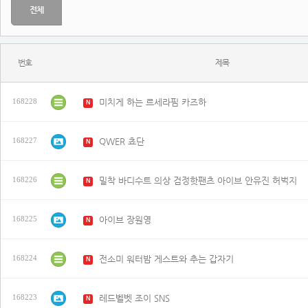
전체
번호
제목
미치게 하는 르세라핌 카즈하
168228
N
QWER 쵸단
168227
N
밀착 바디수트 의상 검정핫팬츠 아이브 안유진 허벅지
168226
N
아이브 장원영
168225
N
전소미 워터밤 게스트와 추는 갑자기
168224
N
레드벨벳 조이 SNS
168223
N