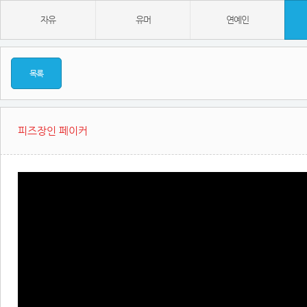
자유
유머
연예인
목록
피즈장인 페이커