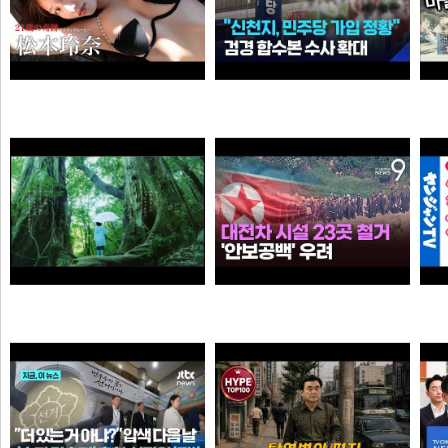
“6·3 지방선거 앞두고 신천지 민주당 가입 정황”…합수본, 수사 확대
【#松本玲奈】話題のショートドラマ出演女優が待望の水着グラビアに挑戦！――デジタル写真集『21歳の奇跡』好評発売中！ Reina Matsumoto
와꾸대장봉준
타짜신정환
[원작] 지금 만나러 갑니다 OST -시간을 넘어서
누가좀 말려봐라 ㅋ
아이언맨
떨어진원숭이