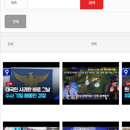
전체
번호
제목
[단독] ‘장윤기’ 논란인데…‘경찰관 뺑소니’ 수사 빼돌린 경찰
Welcome, GEN G Peyz
N
N
N
크롬
소주반샷