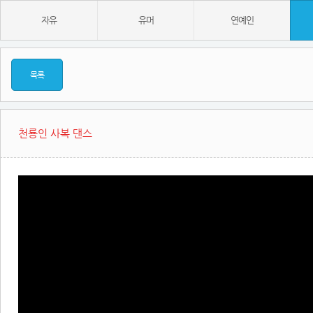
자유
유머
연예인
목록
천룡인 사복 댄스