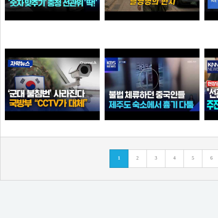
더 있는 거 아냐?" 압수수색 다음 날...충청 선관위서도 '숫자 맞추기' 포착
탈영병의 편지
애플
크롬
'군대 불침번' 사라진다… 국방부 "CCTV로 대체 가능"
불법 체류하던 중국인들...제주도 숙소에서 흉기 다툼
1
2
3
4
5
6
크롬
아이언맨