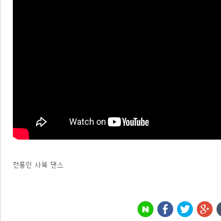
천룡인 사복 댄스