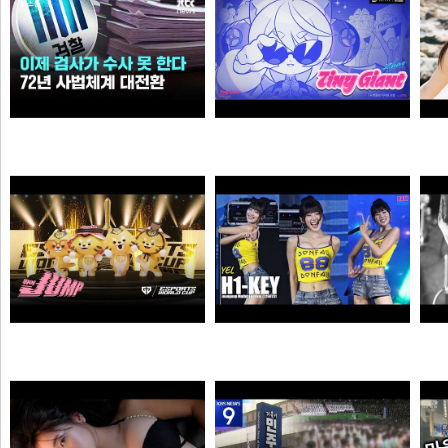
이제 검사가 직접 수사 못 한다…72년 사법체계 대전환421421
자오 EP 「Tiny Giant」 | 젠레스 존 제로
N
N
가습기
픽샤워
젠랑이
하이키 옐 직캠 #YEL #H1KEY @260731 정읍물빛축제 ♬ 여름이었다 (Summer Was You)
듣
물음표
픽도리