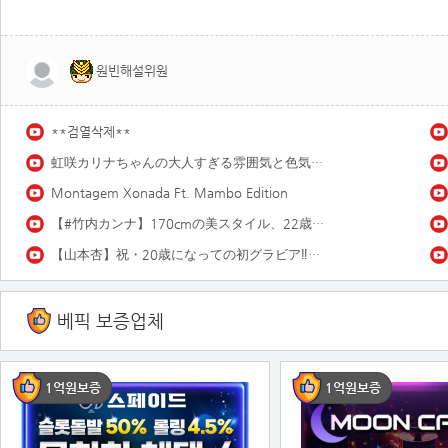
원빈해설위원
**검열삭제**
虹咲カリナちゃんの大人すぎる雰囲気と色気にノックアウト♡ 虹咲カリナ「雨上がり!18歳!!」
Montagem Xonada Ft. Mambo Edition
【#竹内カンナ】170cmの美スタイル、22歳とは思えぬ色気。――デジタル写真集『inevitable signs』好評発売中！ Kanna Takeuchi
【山本杏】祝・20歳になっての初グラビア‼︎ 過去イチ大人なあんころをお届け❤️
베픽 보증업체
1억원보증
1억원보증