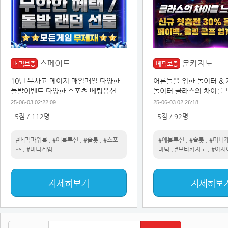
스페이드
문카지노
베픽보증
베픽보증
10년 무사고 메이저 매일매일 다양한
어른들을 위한 놀이터 &
돌발이벤트 다양한 스포츠 베팅옵션
놀이터 클라스의 차이를
25-06-03 02:22:09
25-06-03 02:26:18
5점 / 112명
5점 / 92명
#베픽파워볼
,
#에볼루션
,
#슬롯
,
#스포
#에볼루션
,
#슬롯
,
#미니
츠
,
#미니게임
마틱
,
#보타카지노
,
#아시
자세히보기
자세히보