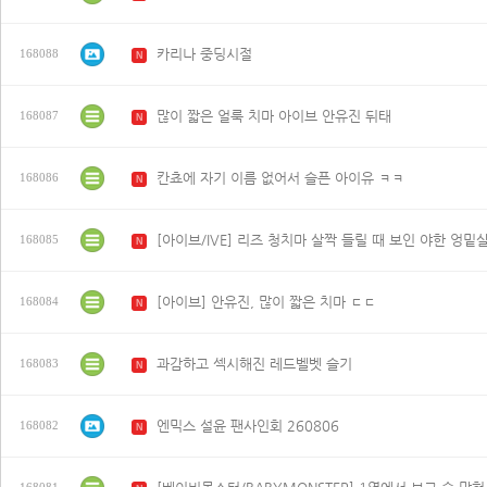
카리나 중딩시절
168088
N
많이 짧은 얼룩 치마 아이브 안유진 뒤태
168087
N
칸쵸에 자기 이름 없어서 슬픈 아이유 ㅋㅋ
168086
N
[아이브/IVE] 리즈 청치마 살짝 들릴 때 보인 야한 엉밑
168085
N
[아이브] 안유진, 많이 짧은 치마 ㄷㄷ
168084
N
과감하고 섹시해진 레드벨벳 슬기
168083
N
엔믹스 설윤 팬사인회 260806
168082
N
168081