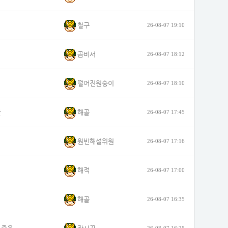
철구
26-08-07 19:10
곰비서
26-08-07 18:12
떨어진원숭이
26-08-07 18:10
해골
살
26-08-07 17:45
원빈해설위원
26-08-07 17:16
해적
26-08-07 17:00
해골
26-08-07 16:35
26-08-07 16:25