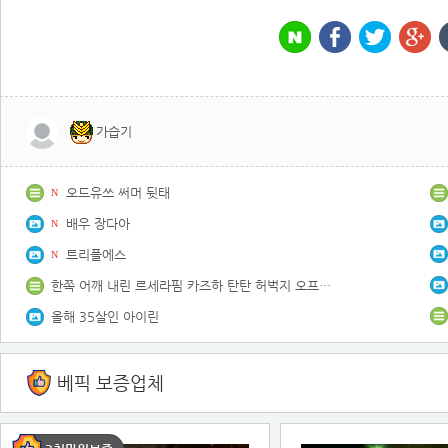
가습기
오드유쓰 써머 뒷태
N
배우 장다아
N
트리플에스
N
한쪽 어깨 내린 르세라핌 카즈하 탄탄 허벅지 오프숄더 원피스 (3)
올해 35살인 아이린
베픽 보증업체