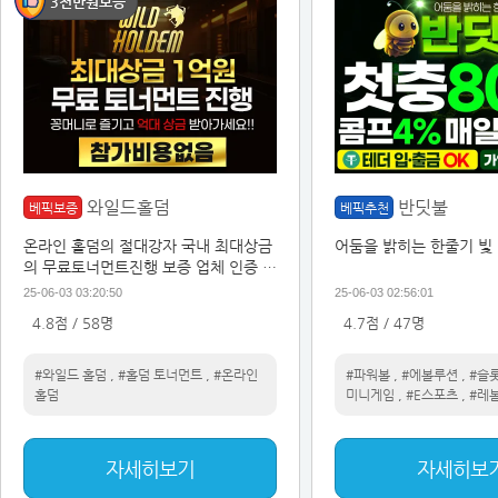
3천만원보증
와일드홀덤
반딧불
베픽보증
베픽추천
온라인 홀덤의 절대강자 국내 최대상금
어둠을 밝히는 한줄기 빛
의 무료토너먼트진행 보증 업체 인증 사
이트
25-06-03 03:20:50
25-06-03 02:56:01
4.8점 / 58명
4.7점 / 47명
#와일드 홀덤
,
#홀덤 토너먼트
,
#온라인
#파워볼
,
#에볼루션
,
#슬
홀덤
미니게임
,
#E스포츠
,
#레
자세히보기
자세히보