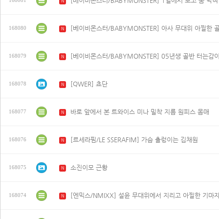
N
168080
N
168079
N
[QWER] 쵸단
168078
N
바로 앞에서 본 트와이스 미나 밀착 지름 원피스 몸매
168077
N
[르세라핌/LE SSERAFIM] 가슴 출렁이는 김채원
168076
N
소진이모 근황
168075
N
[엔믹스/NMIXX] 설윤 무대위에서 지리고 아찔한 기마
168074
N