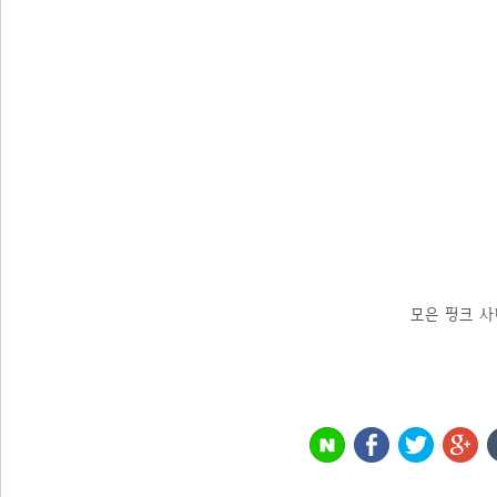
모은 핑크 