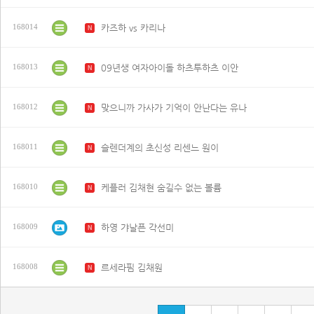
카즈하 vs 카리나
168014
N
09년생 여자아이돌 하츠투하츠 이안
168013
N
맞으니까 가사가 기억이 안난다는 유나
168012
N
슬렌더계의 초신성 리센느 원이
168011
N
케플러 김채현 숨길수 없는 볼륨
168010
N
하영 갸날픈 각선미
168009
N
르세라핌 김채원
168008
N