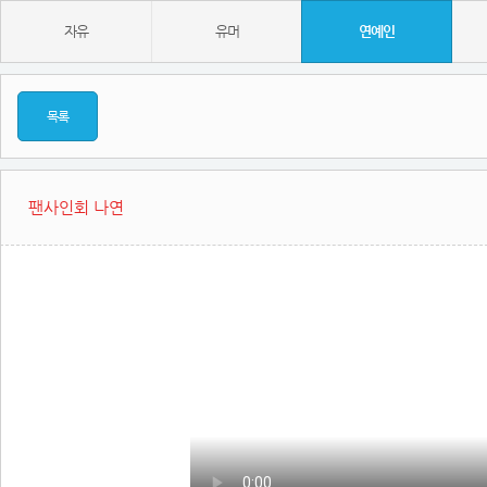
자유
유머
연예인
목록
팬사인회 나연