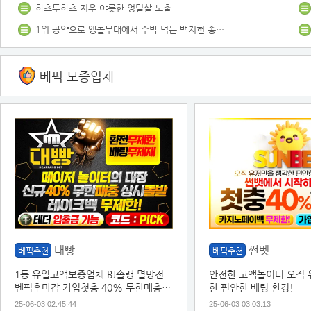
하츠투하츠 지우 야릇한 엉밑살 노출
1위 공약으로 앵콜무대에서 수박 먹는 백지헌 송하영 이채영 (프로미스나인
베픽 보증업체
대빵
썬벳
베픽추천
베픽추천
1등 유일고액보증업체 BJ솔랭 멸망전
안전한 고액놀이터 오직 
벤픽후마감 가입첫충 40% 무한매충이
한 편안한 베팅 환경!
벤트
25-06-03 02:45:44
25-06-03 03:03:13