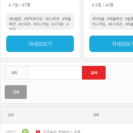
4.7점 / 47명
4.6점 / 44명
#BJ솔랭
,
#벤픽후마감
,
#E스포츠
,
#에볼
#파워볼
,
#에볼루션
,
#슬
루션
,
#스포츠
,
#미니게임
,
#고자본
,
#
미니게임
,
#E스포츠
,
#레
홀덤
자세히보기
자세히보
전체
번호
제목
강조되는 트와이스 지효
168051
N