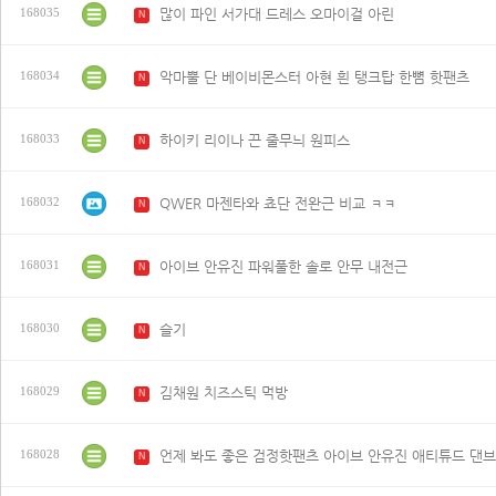
많이 파인 서가대 드레스 오마이걸 아린
168035
N
악마뿔 단 베이비몬스터 아현 흰 탱크탑 한뼘 핫팬츠
168034
N
하이키 리이나 끈 줄무늬 원피스
168033
N
QWER 마젠타와 쵸단 전완근 비교 ㅋㅋ
168032
N
아이브 안유진 파워풀한 솔로 안무 내전근
168031
N
슬기
168030
N
김채원 치즈스틱 먹방
168029
N
언제 봐도 좋은 검정핫팬츠 아이브 안유진 애티튜드 댄브
168028
N