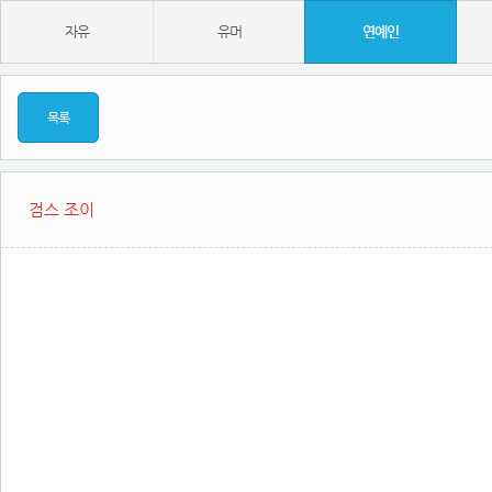
자유
유머
연예인
목록
검스 조이