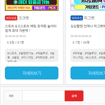
크크벳
피그벳
베픽보증
베픽추천
스포츠 & E스포츠 배팅 최적화 놀이터
심심할땐 언제나 피그벳에
업계 최대 자본력 !
25-06-03 02:48:22
25-06-03 03:04:14
4.8점 / 61명
4.7점 / 44명
#스포츠
,
#솔랭벳가능
,
#에볼루션
,
#슬
#파워볼
,
#에볼루션
,
#슬
롯
,
#홀덤
,
#미니게임
,
#먹튀보증
,
#자
미니게임
,
#E스포츠
,
#레
본력1등
자세히보기
자세히보