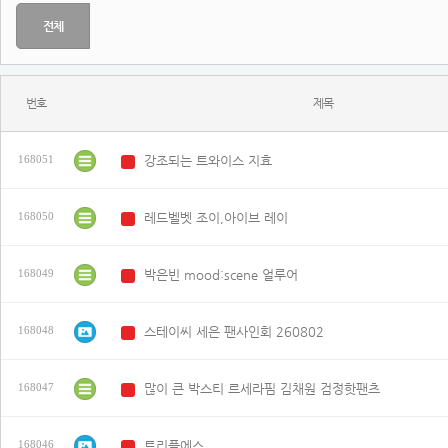
전체
번호
제목
강조되는 트와이스 지효
168051
N
레드벨벳 조이,아이브 레이
168050
N
박은빈 mood:scene 얼루어
168049
N
스테이씨 세은 팬사인회 260802
168048
N
많이 큰 박스티 르세라핌 김채원 검정핫팬츠
168047
N
트리플에스
168046
N