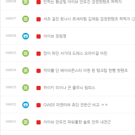
턴하는 황금빛 아이브 안유진 검정핫팬츠 허벅지
168038
N
셔츠 걸친 흰나시 르세라핌 김채원 검정핫팬츠 허벅지 (2
168037
N
아이브 장원영
168036
N
많이 파인 서가대 드레스 오마이걸 아린
168035
N
악마뿔 단 베이비몬스터 아현 흰 탱크탑 한뼘 핫팬츠
168034
N
하이키 리이나 끈 줄무늬 원피스
168033
N
QWER 마젠타와 쵸단 전완근 비교 ㅋㅋ
168032
N
아이브 안유진 파워풀한 솔로 안무 내전근
168031
N