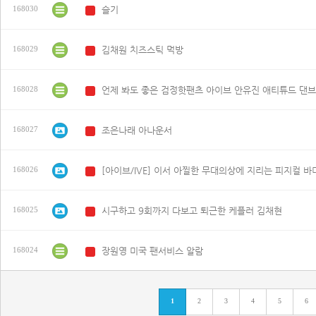
슬기
168030
N
김채원 치즈스틱 먹방
168029
N
언제 봐도 좋은 검정핫팬츠 아이브 안유진 애티튜드 댄브
168028
N
조은나래 아나운서
168027
N
[아이브/IVE] 이서 아찔한 무대의상에 지리는 피지컬 
168026
N
시구하고 9회까지 다보고 퇴근한 케플러 김채현
168025
N
장원영 미국 팬서비스 알람
168024
N
1
2
3
4
5
6