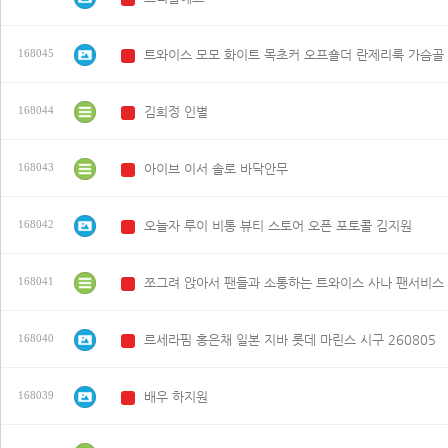
트와이스 모모 화이트 목초커 오프숄더 란제리룩 가슴골
168045
N
김희정 인별
168044
N
아이브 이서 솔로 바닥안무
168043
N
오늘자 루이 비통 뷰티 스토어 오픈 포토콜 김지원
168042
N
쪼그려 앉아서 팬들과 소통하는 트와이스 사나 팬서비스
168041
N
르세라핌 홍은채 일본 지바 롯데 마린스 시구 260805
168040
N
배우 하지원
168039
N