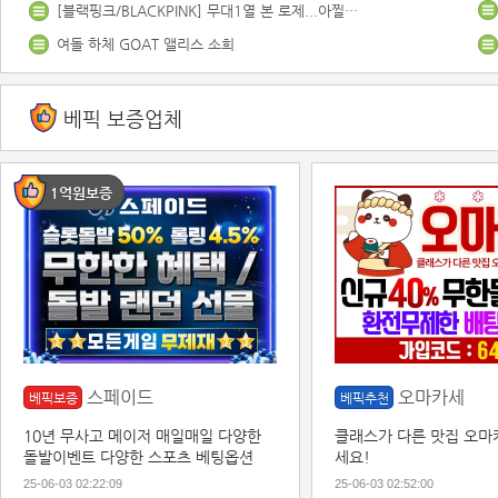
[블랙핑크/BLACKPINK] 무대1열 본 로제...아찔하고 지린...묵
여돌 하체 GOAT 앨리스 소희
베픽 보증업체
1억원보증
스페이드
오마카세
베픽보증
베픽추천
10년 무사고 메이저 매일매일 다양한
클래스가 다른 맛집 오마
돌발이벤트 다양한 스포츠 베팅옵션
세요!
25-06-03 02:22:09
25-06-03 02:52:00