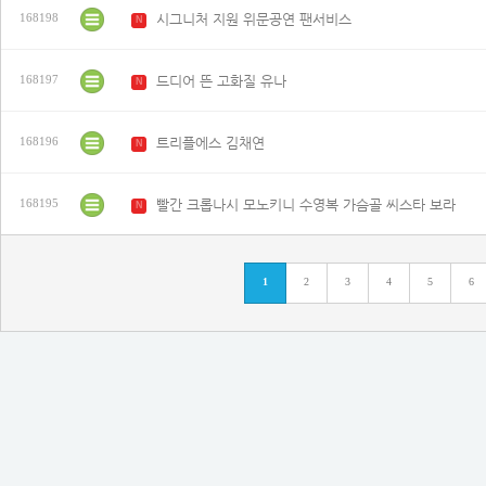
시그니처 지원 위문공연 팬서비스
168198
N
드디어 뜬 고화질 유나
168197
N
트리플에스 김채연
168196
N
빨간 크롭나시 모노키니 수영복 가슴골 씨스타 보라
168195
N
1
2
3
4
5
6