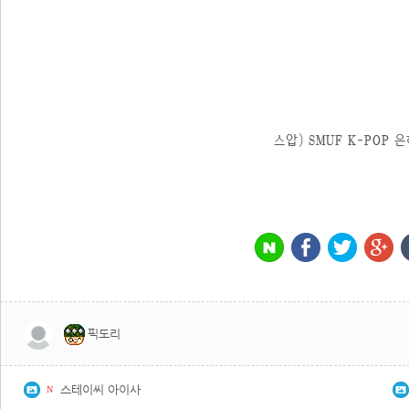
스압) SMUF K-POP 은
픽도리
스테이씨 아이사
N