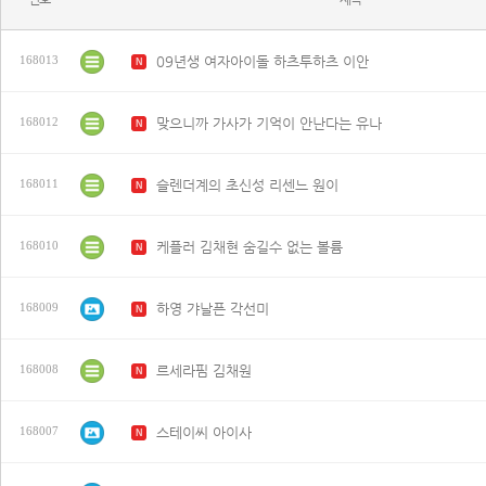
09년생 여자아이돌 하츠투하츠 이안
168013
N
맞으니까 가사가 기억이 안난다는 유나
168012
N
슬렌더계의 초신성 리센느 원이
168011
N
케플러 김채현 숨길수 없는 볼륨
168010
N
하영 갸날픈 각선미
168009
N
르세라핌 김채원
168008
N
스테이씨 아이사
168007
N