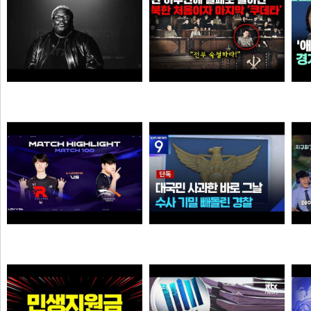
KITSCHKRIEG - du bist gut genug without SHIRIN DAVID
북한에 그나마 남아 있었던 민주주의가 완전히 삭제되고 김일성이 권력을 잡게 된 결정적인 사건
소주반샷
오타쿠
39:38 유나라 레전드
[단독] ‘장윤기’ 논란인데…‘경찰관 뺑소니’ 수사 빼돌린 경찰
We
물음표
크롬