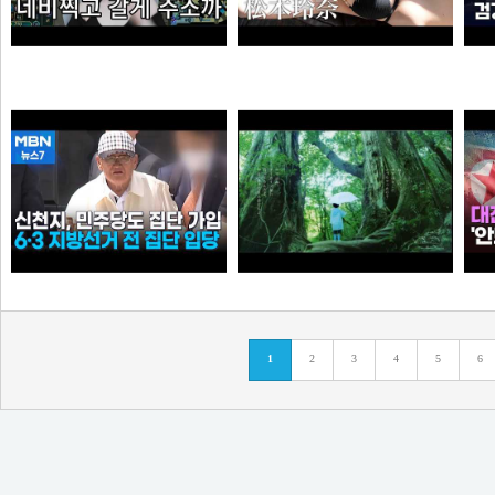
엘프녀가 롤하다 극대노하게된 이유
【#松本玲奈】話題のショートドラマ出演女優が待望の水着グラビアに挑戦！――デジタル写真集『21歳の奇跡』好評発売中！ Reina Matsumoto
오타쿠
타짜신정환
신천지, 6·3 지방선거 전 민주당 집단 입당…수도권 지역
[원작] 지금 만나러 갑니다 OST -시간을 넘어서
누
1
2
3
4
5
6
떨어진원숭이
아이언맨