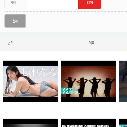
전체
번호
제목
KISS OF LIFE (키스오브라이프) 'SWEAT' Official Music Video
【＋Special #七瀬なな vol.2】大ヒット1st写真集『みつめて。』から、完全未公開カット＆写真集未収録の衣装をお届け!!＜2026年8月前期＞
N
N
N
원빈해설위원
곰비서