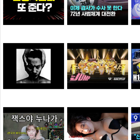
와.. 추석 전 민생지원금 또 준다?
이제 검사가 직접 수사 못 한다…72년 사법체계 대전환421421
이영자
가습기
MONSTA - Holdin' On (Skrillex & Nero Remix)
젠랑이
극혐
물음표