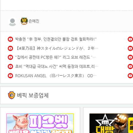
손예진
박충권 "李 정부, 인권결의안 불참 검토 철회하라!"
【#菜乃花】神スタイルのレジェンドが、２年ぶりの降臨。――デジタル写真集『ずっと好きだった』好評発売中！ Nanoka
"집에서 공짠데 PC방은 왜?" 리그 오브 레전드 '접속 차단' 분노 터졌다 / SBS 8뉴스
쵸비 "역대급 극대노 사건" 씨맥 등장과 데프트,리헨즈 히라이 감독까지 관전
ROKUSAN ANGEL （旧バーレスク東京） ODO芸タイム ≪れみ、らんか、りぼん≫ 【4K】 #burlesquetokyo #63angel #japaneseculture
베픽 보증업체