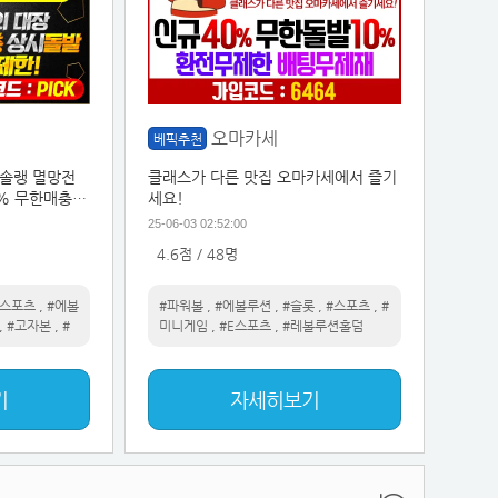
오마카세
베픽추천
J솔랭 멸망전
클래스가 다른 맛집 오마카세에서 즐기
% 무한매충이
세요!
25-06-03 02:52:00
4.6점 / 48명
E스포츠
,
#에볼
#파워볼
,
#에볼루션
,
#슬롯
,
#스포츠
,
#
,
#고자본
,
#
미니게임
,
#E스포츠
,
#레볼루션홀덤
기
자세히보기