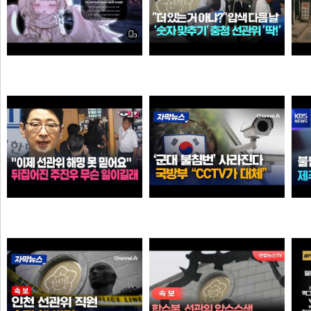
Call Of Silence - Clear Sky remix • Cover: Mirai | Atack on titan ost | Cover - Vtuber
더 있는 거 아냐?" 압수수색 다음 날...충청 선관위서도 '숫자 맞추기' 포착
탈
타짜신정환
애플
"이제 선관위 해명 못 믿어요" 뒤집어진 주진우 무슨 일이길래
'군대 불침번' 사라진다… 국방부 "CCTV로 대체 가능"
타짜신정환
크롬