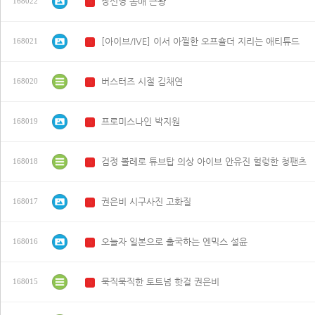
장신영 몸매 근황
168022
N
[아이브/IVE] 이서 아찔한 오프숄더 지리는 애티튜드
168021
N
버스터즈 시절 김채연
168020
N
프로미스나인 박지원
168019
N
검정 볼레로 튜브탑 의상 아이브 안유진 헐렁한 청팬츠
168018
N
권은비 시구사진 고화질
168017
N
오늘자 일본으로 출국하는 엔믹스 설윤
168016
N
묵직묵직한 토트넘 핫걸 권은비
168015
N