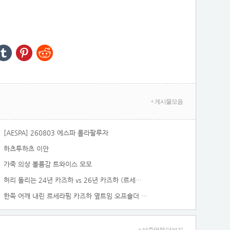
+ 게시물모음
[AESPA] 260803 에스파 롤라팔루자
하츠투하츠 이안
가죽 의상 볼륨감 트와이스 모모
허리 돌리는 24년 카즈하 vs 26년 카즈하 (르세라핌)
한쪽 어깨 내린 르세라핌 카즈하 옆트임 오프숄더 원피스