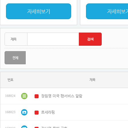
자세히보기
자세히보
전체
번호
제목
장원영 미국 팬서비스 알람
168024
N
르세라핌
168023
N