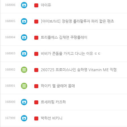
아이유
168006
N
[아이브/IVE] 장원영 롤라팔루자 파리 짧은 팬츠
168005
N
트리플에스 김채연 쿠팡플레이
168004
N
비비가 콘돔을 가지고 다니는 이유 ㄷㄷ
168003
N
260725 프로미스나인 송하영 Vitamin ME 직캠
168002
N
하이키 옐 글래머 몸매
168001
N
르세라핌 카즈하
168000
N
박하선 비키니
167999
N