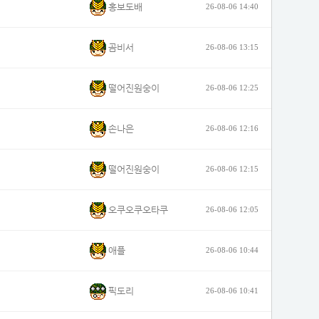
홍보도배
26-08-06 14:40
곰비서
26-08-06 13:15
떨어진원숭이
26-08-06 12:25
손나은
26-08-06 12:16
떨어진원숭이
26-08-06 12:15
오쿠오쿠오타쿠
26-08-06 12:05
애플
26-08-06 10:44
픽도리
26-08-06 10:41