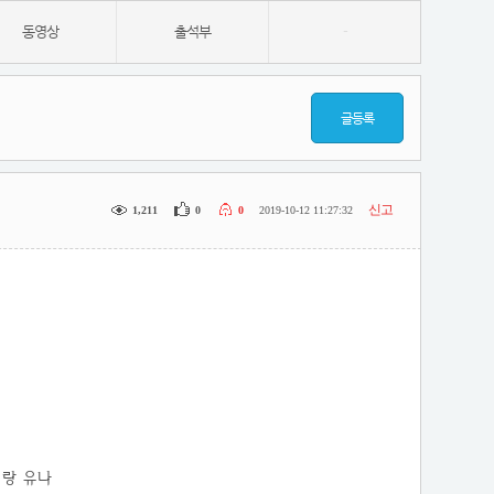
동영상
출석부
-
글등록
신고
1,211
0
0
2019-10-12 11:27:32
지랑 유나