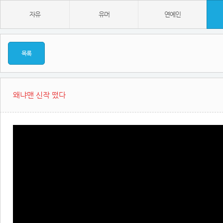
자유
유머
연예인
목록
왜냐맨 신작 떴다