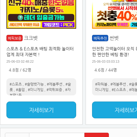
크크벳
썬벳
베픽보증
베픽추천
스포츠 & E스포츠 배팅 최적화 놀이터
안전한 고액놀이터 오직 
업계 최대 자본력 !
한 편안한 베팅 환경!
25-06-03 02:48:22
25-06-03 03:03:13
4.8점 / 62명
4.6점 / 44명
#스포츠
,
#솔랭벳가능
,
#에볼루션
,
#슬
#파워볼
,
#에볼루션
,
#슬
롯
,
#홀덤
,
#미니게임
,
#먹튀보증
,
#자
미니게임
,
#E스포츠
,
#레
본력1등
자세히보기
자세히보