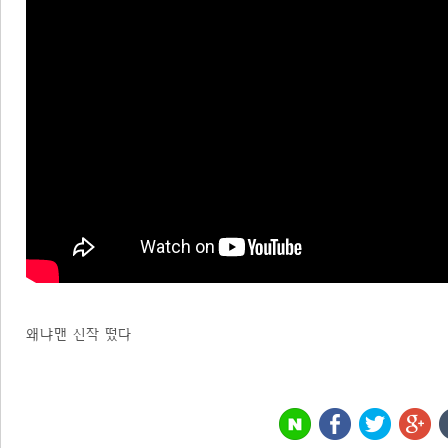
왜냐맨 신작 떴다