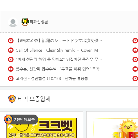
타짜신정환
【#松本玲奈】話題のショートドラマ出演女優が待望の水着グラビアに挑戦！――デジタル写真集『21歳の奇跡』好評発売中！ Reina Matsumoto
Call Of Silence - Clear Sky remix • Cover: Mirai | Atack on titan ost | Cover - Vtuber
"이제 선관위 해명 못 믿어요" 뒤집어진 주진우 무슨 일이길래
합수본, 선관위 압수수색…'투표율 허위 입력' 포착
고지전 – 정전협정 (10/10) | 신하균 류승룡
베픽 보증업체
2천만원보증