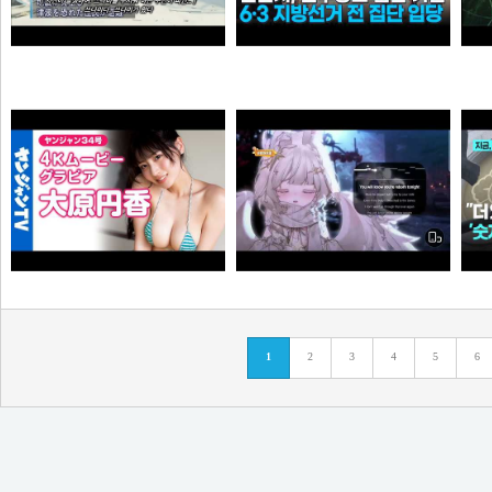
0:41 할아버지 대담한거보소 영압지리네
신천지, 6·3 지방선거 전 민주당 집단 입당…수도권 지역
오쿠오쿠오타쿠
떨어진원숭이
Call Of Silence - Clear Sky remix • Cover: Mirai | Atack on titan ost | Cover - Vtuber
【4Kムービーグラビア】OL×コスプレイヤーの二刀流ヒロイン #大原円香 ちゃんが再登場！“殻を破る”をテーマに可愛らしさも破壊力もパワーアップした水着撮影に最高画質で没入密着！【メイキング】
1
2
3
4
5
6
타짜신정환
손나은