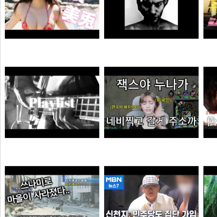
MONSTA - Holdin' On (Skrillex & Nero Remix)
젠
【#白濱美兎】変わらぬあどけなさから、こぼれおちる色気。――デジタル写真集『あの日の約束、大人の答え。』好評発売中！ Miu Shirahama
극혐
곰비서
듣게
엘프녀가 롤하다 극대노하게된 이유
순대국
오타쿠