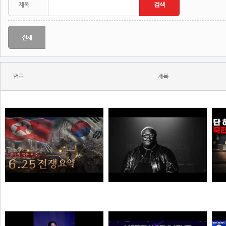
전체
번호
제목
한 편으로 알아보는 6.25전쟁
KITSCHKRIEG - du bist gut genug without SHIRIN DAVID
N
N
N
질주머신
소주반샷