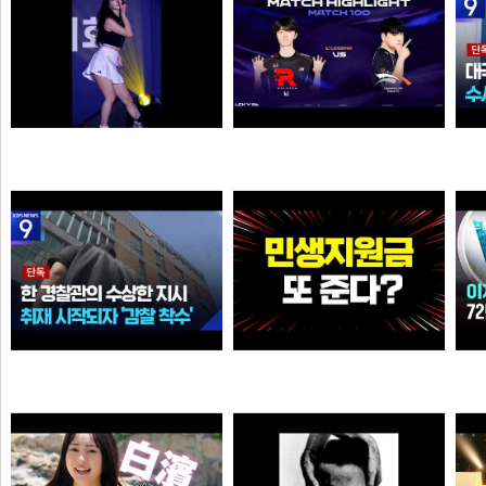
추천시 여자친구
39:38 유나라 레전드
N
N
이영자
물음표
[단독] “안 데려와도 임의동행에 ‘죄명 바꾸기’”…경찰서 조직적 개입?
와.. 추석 전 민생지원금 또 준다?
크롬
이영자