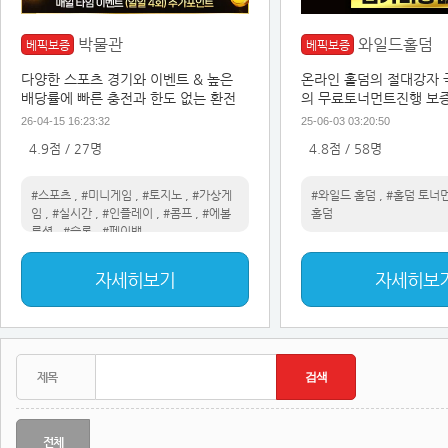
박물관
와일드홀덤
베픽보증
베픽보증
다양한 스포츠 경기와 이벤트 & 높은
온라인 홀덤의 절대강자 
배당률에 빠른 충전과 한도 없는 환전
의 무료토너먼트진행 보증
이트
26-04-15 16:23:32
25-06-03 03:20:50
4.9점 / 27명
4.8점 / 58명
#스포츠
,
#미니게임
,
#토지노
,
#가상게
#와일드 홀덤
,
#홀덤 토너
임
,
#실시간
,
#인플레이
,
#콤프
,
#에볼
홀덤
루션
,
#슬롯
,
#페이백
자세히보기
자세히보
전체