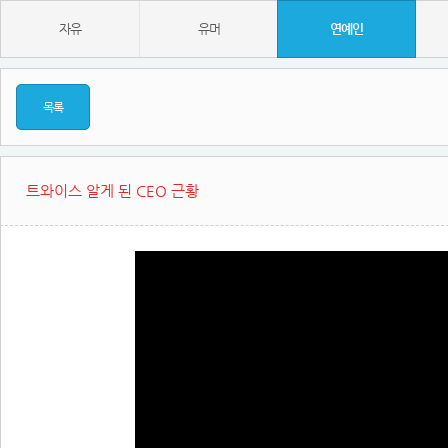
자유
유머
연예인
목록
트와이스 알게 된 CEO 근황