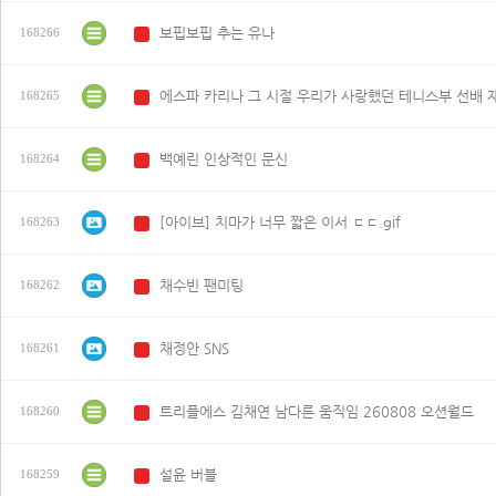
보핍보핍 추는 유나
168266
N
에스파 카리나 그 시절 우리가 사랑했던 테니스부 선배 
168265
N
백예린 인상적인 문신
168264
N
[아이브] 치마가 너무 짧은 이서 ㄷㄷ.gif
168263
N
채수빈 팬미팅
168262
N
채정안 SNS
168261
N
트리플에스 김채연 남다른 움직임 260808 오션월드
168260
N
설윤 버블
168259
N