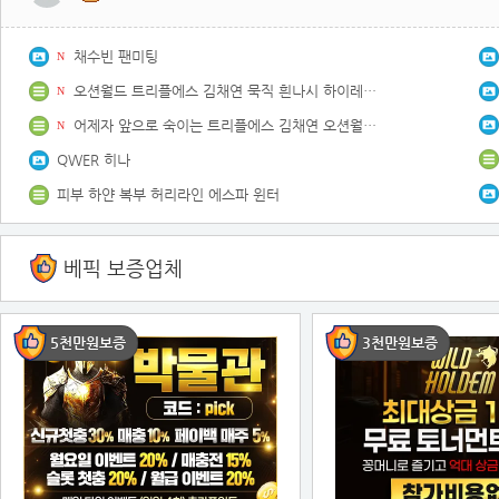
채수빈 팬미팅
N
오션월드 트리플에스 김채연 묵직 흰나시 하이레그 모노키니
N
어제자 앞으로 숙이는 트리플에스 김채연 오션월드 행사 레전드
N
QWER 히나
피부 하얀 복부 허리라인 에스파 윈터
베픽 보증업체
5천만원보증
3천만원보증