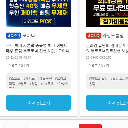
모아나
와일드홀덤
베픽추천
베픽보증
국내 최대 자본력 종목별 최대 이벤트
온라인 홀덤의 절대강자 
매주 홀덤 무료토너 진행 NO.1 모아나
의 무료토너먼트진행 보증
이트
25-11-10 08:44:54
25-06-03 03:20:50
4.8점 / 21명
4.8점 / 58명
#스포츠
,
#카지노
,
#에볼루션
,
#프라그
#와일드 홀덤
,
#홀덤 토너
마틱
,
#슬롯
,
#홀덤
,
#E스포츠
,
#가상스
홀덤
포츠
자세히보기
자세히보