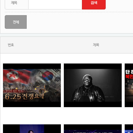
전체
번호
제목
한 편으로 알아보는 6.25전쟁
KITSCHKRIEG - du bist gut genug without SHIRIN DAVID
N
N
N
질주머신
소주반샷