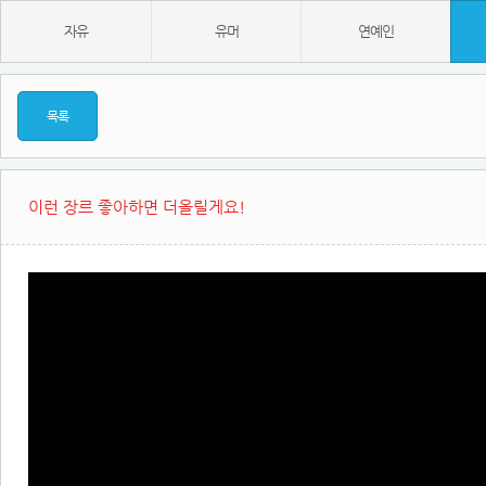
자유
유머
연예인
목록
이런 장르 좋아하면 더올릴게요!