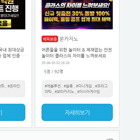
문카지노
베픽보증
국내 최대상금
어른들을 위한 놀이터 & 제재없는 안전
 업체 인증 사
놀이터 클라스의 차이를 느껴보세요
25-06-03 02:26:18
5점 / 92명
먼트
,
#온라인
#에볼루션
,
#슬롯
,
#미니게임
,
#프라그
마틱
,
#보타카지노
,
#아시아게이밍
기
자세히보기