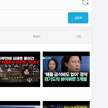
글등록
작성자
시간
북한에 그나마 남아 있었던 민주주의가 완전히 삭제되고 김일성이 권력을 잡게 된 결정적인 사건
살다살다 미애가 불쌍해 보이는 날도 있구나 ㅋㅋㅋㅋ
N
오타쿠
손예진