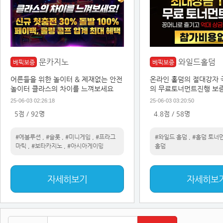
문카지노
와일드홀덤
베픽보증
베픽보증
어른들을 위한 놀이터 & 제재없는 안전
온라인 홀덤의 절대강자 
놀이터 클라스의 차이를 느껴보세요
의 무료토너먼트진행 보증
이트
25-06-03 02:26:18
25-06-03 03:20:50
5점 / 92명
4.8점 / 58명
#에볼루션
,
#슬롯
,
#미니게임
,
#프라그
#와일드 홀덤
,
#홀덤 토너
마틱
,
#보타카지노
,
#아시아게이밍
홀덤
자세히보기
자세히보