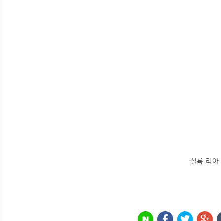
실룩 리아