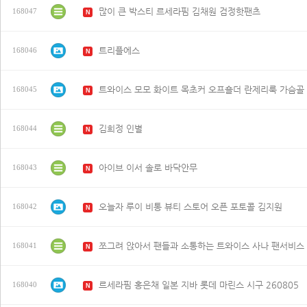
많이 큰 박스티 르세라핌 김채원 검정핫팬츠
168047
N
트리플에스
168046
N
트와이스 모모 화이트 목초커 오프숄더 란제리룩 가슴골
168045
N
김희정 인별
168044
N
아이브 이서 솔로 바닥안무
168043
N
오늘자 루이 비통 뷰티 스토어 오픈 포토콜 김지원
168042
N
쪼그려 앉아서 팬들과 소통하는 트와이스 사나 팬서비스
168041
N
르세라핌 홍은채 일본 지바 롯데 마린스 시구 260805
168040
N