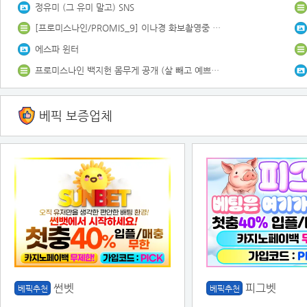
정유미 (그 유미 말고) SNS
[프로미스나인/PROMIS_9] 이나경 화보촬영중 아찔한 포즈에 지리는
에스파 윈터
프로미스나인 백지헌 몸무게 공개 (살 빼고 예쁘다고 소문난 백지헌 몸매
베픽 보증업체
썬벳
피그벳
베픽추천
베픽추천