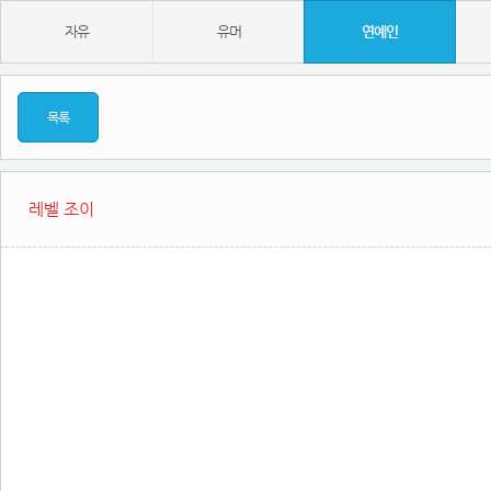
자유
유머
연예인
목록
레벨 조이