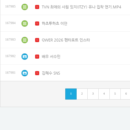
TVN 최애의 사원 있지(ITZY) 유나 집착 연기.MP4
167985
N
하츠투하츠 이안
167984
N
QWER 2026 펜타포트 인스타
167983
N
배우 서수민
167982
N
김혜수 SNS
167981
N
1
2
3
4
5
6