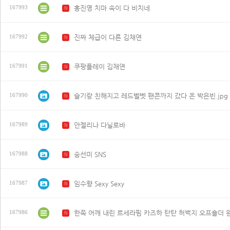
홍진영 치마 속이 다 비치네
167993
N
진짜 체급이 다른 김채연
167992
N
쿠팡플레이 김채연
167991
N
슬기랑 친해지고 레드벨벳 팬콘까지 갔다 온 박은빈.jpg
167990
N
안젤리나 다닐로바
167989
N
송선미 SNS
167988
N
임수향 Sexy Sexy
167987
N
167986
N