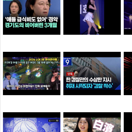
살다살다 미애가 불쌍해 보이는 날도 있구나 ㅋㅋㅋㅋ
추천시 여자친구
3
손예진
이영자
Welcome, GEN G Peyz
[단독] “안 데려와도 임의동행에 ‘죄명 바꾸기’”…경찰서 조직적 개입?
소주반샷
크롬