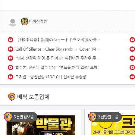
타짜신정환
【#松本玲奈】話題のショートドラマ出演女優が待望の水着グラビアに挑戦！――デジタル写真集『21歳の奇跡』好評発売中！ Reina Matsumoto
Call Of Silence - Clear Sky remix • Cover: Mirai | Atack on titan ost | Cover - Vtuber
"이제 선관위 해명 못 믿어요" 뒤집어진 주진우 무슨 일이길래
합수본, 선관위 압수수색…'투표율 허위 입력' 포착
고지전 – 정전협정 (10/10) | 신하균 류승룡
베픽 보증업체
5천만원보증
2천만원보증