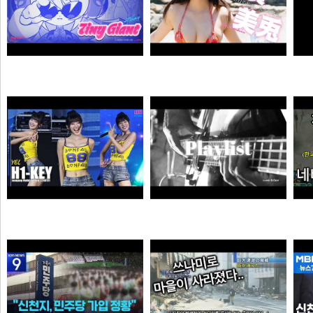
자오 EP 「Tiny Giant」 | 젠레스 존 제로
【#白濱美兎】変わらぬあどけなさから、こぼれおちる色気。――デジタル写真集『あの日の約束、大人の答え。』好評発売中！ Miu Shirahama
픽샤워
곰비서
하이키 옐 직캠 #YEL #H1KEY @260731 정읍물빛축제 ♬ 여름이었다 (Summer Was You)
듣게
픽도리
순대국