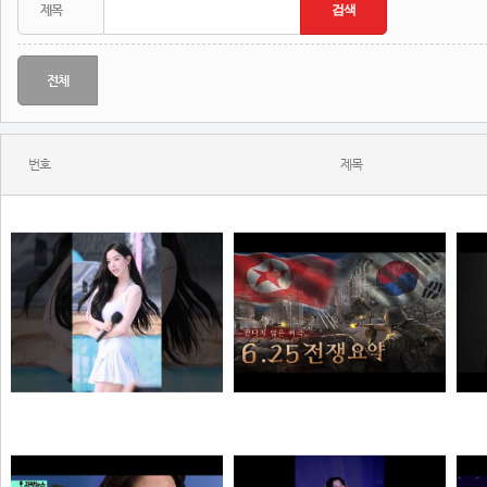
전체
번호
제목
와...ㅈㄴ좋다
한 편으로 알아보는 6.25전쟁
N
N
N
해골
질주머신