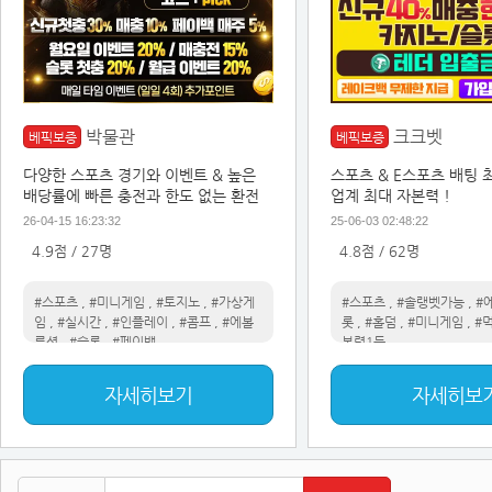
박물관
크크벳
베픽보증
베픽보증
다양한 스포츠 경기와 이벤트 & 높은
스포츠 & E스포츠 배팅 
배당률에 빠른 충전과 한도 없는 환전
업계 최대 자본력 !
26-04-15 16:23:32
25-06-03 02:48:22
4.9점 / 27명
4.8점 / 62명
#스포츠
,
#미니게임
,
#토지노
,
#가상게
#스포츠
,
#솔랭벳가능
,
#
임
,
#실시간
,
#인플레이
,
#콤프
,
#에볼
롯
,
#홀덤
,
#미니게임
,
#
루션
,
#슬롯
,
#페이백
본력1등
자세히보기
자세히보