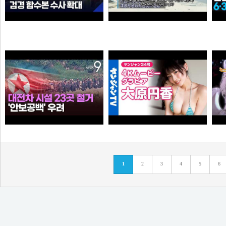
“6·3 지방선거 앞두고 신천지 민주당 가입 정황”…합수본, 수사 확대
0:41 할아버지 대담한거보소 영압지리네
와꾸대장봉준
오쿠오쿠오타쿠
누가좀 말려봐라 ㅋ
【4Kムービーグラビア】OL×コスプレイヤーの二刀流ヒロイン #大原円香 ちゃんが再登場！“殻を破る”をテーマに可愛らしさも破壊力もパワーアップした水着撮影に最高画質で没入密着！【メイキング】
1
2
3
4
5
6
떨어진원숭이
손나은