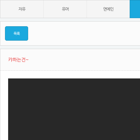
자유
유머
연예인
목록
캬하는건~