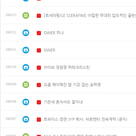
168313
N
QWER 히나
168312
N
QWER
168311
N
아이브 장원영 하파크리스틴
168310
N
요즘 해이해진 밥 기강 잡는 송하영
168309
N
기은세 혼자서도 잘지내
168308
N
트와이스 정연 JYP 퇴사, 바로엔터 전속계약 (공식)
168307
N