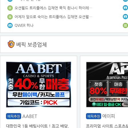
오션월드 트리플에스 김채연 묵직 흰나시 하이레그 모노키니
어제자 앞으로 숙이는 트리플에스 김채연 오션월드 행사 레전드
QWER 히나
베픽 보증업체
AABET
에이피
베픽추천
베픽추천
대한민국 1등 배팅사이트 ! 최고 배당,
프리미엄 사이트 스포츠