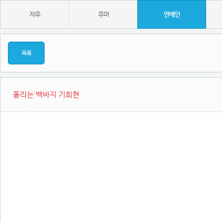
자유
유머
연예인
목록
돌리는 백바지 기희현