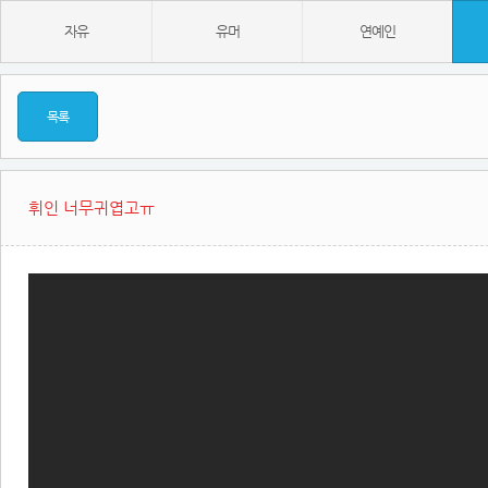
자유
유머
연예인
목록
휘인 너무귀엽고ㅠ