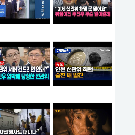
"이제 선관위 해명 못 믿어요" 뒤집어진 주진우 무슨 일이길래
李 아파트 근저당 비판 재경부 게시글 당일 삭제…"대출 막더니 내로남불"
타짜신정환
애플
"선관위 서버는 건드리면 안돼?" 주진우 압박에 '당황'한 선관위 사무총장142142421
인천 한 선관위 사무실 직원 숨진 채…유서 발견 [
가습기
곰비서