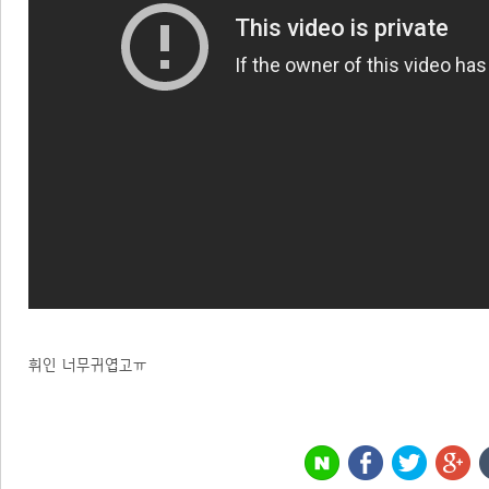
휘인 너무귀엽고ㅠ