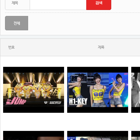
전체
번호
제목
젠랑이
하이키 옐 직캠 #YEL #H1KEY @260731 정읍물빛축제 ♬ 여름이었다 (Summer Was You)
듣
N
픽도리
물음표