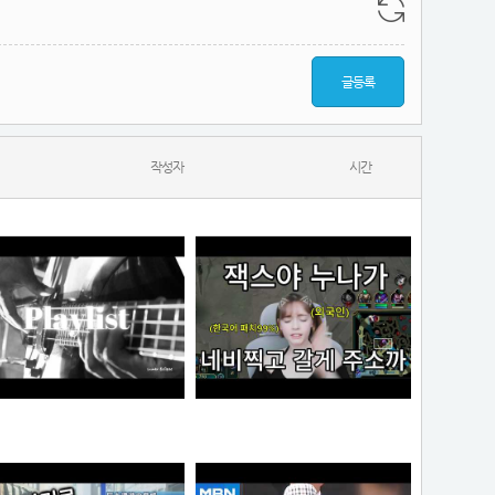
글등록
작성자
시간
게
엘프녀가 롤하다 극대노하게된 이유
순대국
오타쿠