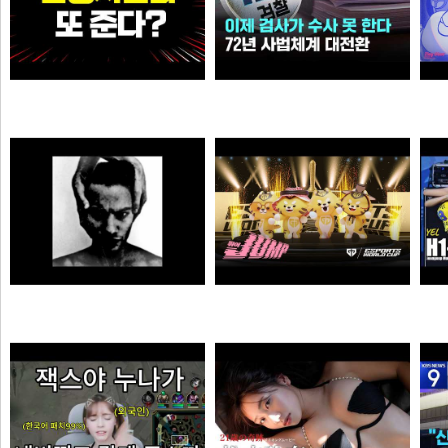
와.. 추석 전 민생지원금 또 준다?
이제 검사가 직접 수사 못 한다…72년 사법체계 대전환421421
이영자
가습기
MONSTA - Holdin' On (Skrillex & Nero Remix)
젠랑이
극혐
물음표