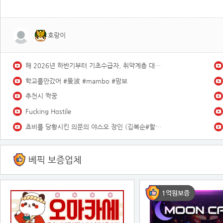
호랑이
해 2026년 하반기부터 기초수급자, 취약계층 대상 바뀌는 8가지!
학교를안갔어 #曼波 #mambo #맘보
추천시 짝꿍
Fucking Hostile
쵸비를 당황시킨 의문의 야스오 장인 (김복순#할머니)
베픽 보증업체
1억원보증