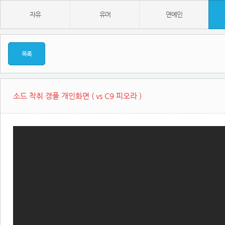
자유
유머
연예인
목록
소드 착취 갱플 개인화면 ( vs C9 피오라 )