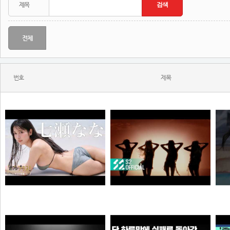
전체
번호
제목
KISS OF LIFE (키스오브라이프) 'SWEAT' Official Music Video
【＋Special #七瀬なな vol.2】大ヒット1st写真集『みつめて。』から、完全未公開カット＆写真集未収録の衣装をお届け!!＜2026年8月前期＞
N
N
N
원빈해설위원
곰비서