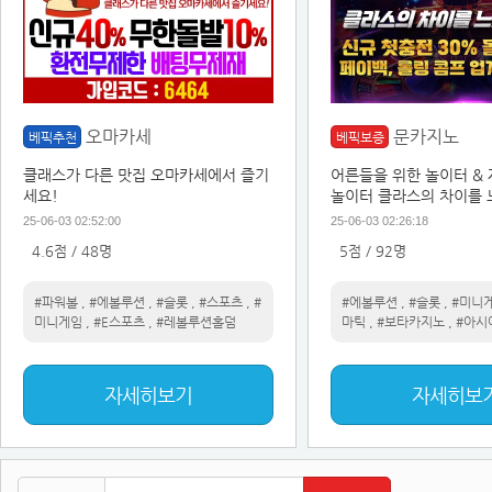
오마카세
문카지노
베픽추천
베픽보증
클래스가 다른 맛집 오마카세에서 즐기
어른들을 위한 놀이터 &
세요!
놀이터 클라스의 차이를
25-06-03 02:52:00
25-06-03 02:26:18
4.6점 / 48명
5점 / 92명
#파워볼
,
#에볼루션
,
#슬롯
,
#스포츠
,
#
#에볼루션
,
#슬롯
,
#미니
미니게임
,
#E스포츠
,
#레볼루션홀덤
마틱
,
#보타카지노
,
#아시
자세히보기
자세히보