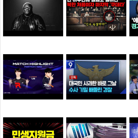
KITSCHKRIEG - du bist gut genug without SHIRIN DAVID
북한에 그나마 남아 있었던 민주주의가 완전히 삭제되고 김일성이 권력을 잡게 된 결정적인 사건
소주반샷
오타쿠
39:38 유나라 레전드
[단독] ‘장윤기’ 논란인데…‘경찰관 뺑소니’ 수사 빼돌린 경찰
We
물음표
크롬