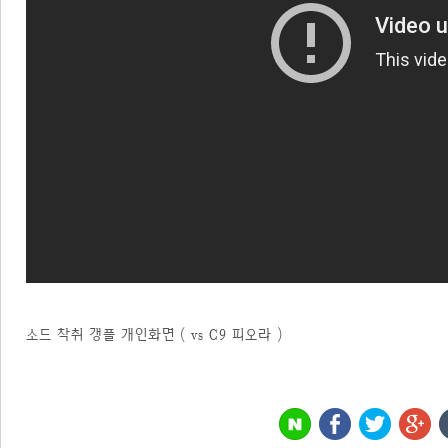
소드 착취 갱플 개인화면 ( vs C9 피오라 )