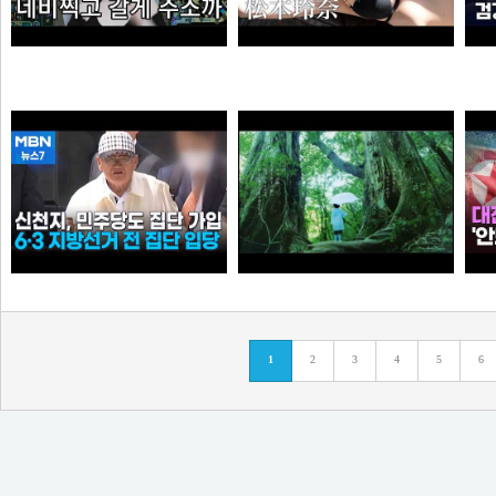
엘프녀가 롤하다 극대노하게된 이유
【#松本玲奈】話題のショートドラマ出演女優が待望の水着グラビアに挑戦！――デジタル写真集『21歳の奇跡』好評発売中！ Reina Matsumoto
오타쿠
타짜신정환
신천지, 6·3 지방선거 전 민주당 집단 입당…수도권 지역
[원작] 지금 만나러 갑니다 OST -시간을 넘어서
누
1
2
3
4
5
6
떨어진원숭이
아이언맨