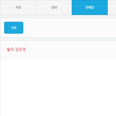
자유
유머
연예인
목록
휠라 김유정