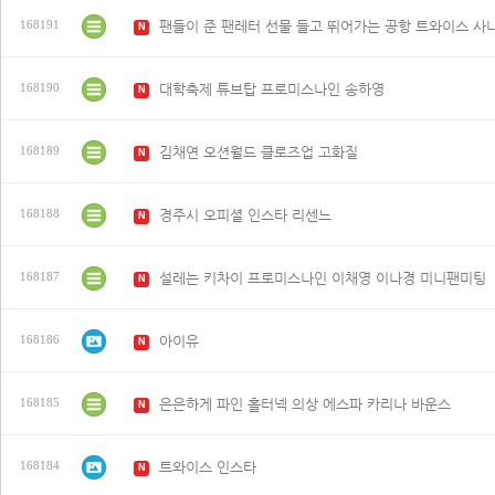
팬들이 준 팬레터 선물 들고 뛰어가는 공항 트와이스 사
168191
N
대학축제 튜브탑 프로미스나인 송하영
168190
N
김채연 오션월드 클로즈업 고화질
168189
N
경주시 오피셜 인스타 리센느
168188
N
설레는 키차이 프로미스나인 이채영 이나경 미니팬미팅
168187
N
아이유
168186
N
은은하게 파인 홀터넥 의상 에스파 카리나 바운스
168185
N
트와이스 인스타
168184
N