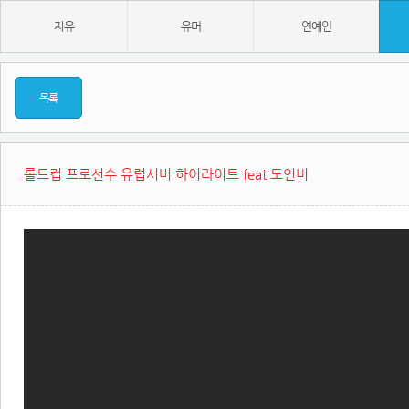
자유
유머
연예인
목록
롤드컵 프로선수 유럽서버 하이라이트 feat 도인비