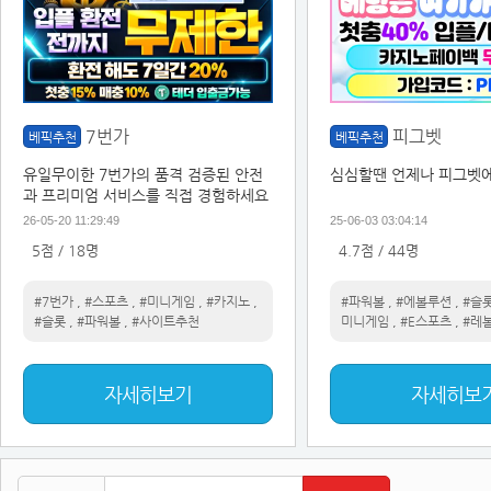
7번가
피그벳
베픽추천
베픽추천
유일무이한 7번가의 품격 검증된 안전
심심할땐 언제나 피그벳에
과 프리미엄 서비스를 직접 경험하세요
26-05-20 11:29:49
25-06-03 03:04:14
5점 / 18명
4.7점 / 44명
#7번가
,
#스포츠
,
#미니게임
,
#카지노
,
#파워볼
,
#에볼루션
,
#슬
#슬롯
,
#파워볼
,
#사이트추천
미니게임
,
#E스포츠
,
#레
자세히보기
자세히보