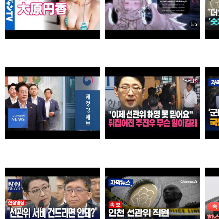
Call Of Silence - Clear Sky remix • Cover: Mirai | Atack on titan ost | Cover - Vtuber
【4Kムービーグラビア】OL×コスプレイヤーの二刀流ヒロイン #大原円香 ちゃんが再登場！“殻を破る”をテーマに可愛らしさも破壊力もパワーアップした水着撮影に最高画質で没入密着！【メイキング】
타짜신정환
손나은
"이제 선관위 해명 못 믿어요" 뒤집어진 주진우 무슨 일이길래
李 아파트 근저당 비판 재경부 게시글 당일 삭제…"대출 막더니 내로남불"
타짜신정환
애플