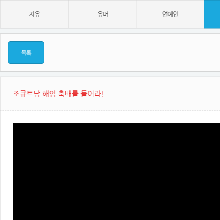
자유
유머
연예인
목록
조큐트남 해임 축배를 들어라!