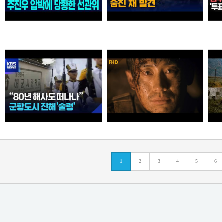
"선관위 서버는 건드리면 안돼?" 주진우 압박에 '당황'한 선관위 사무총장142142421
인천 한 선관위 사무실 직원 숨진 채…유서 발견 [
가습기
곰비서
“80년 해사도 진해 떠나나”…술렁이는 군항도시 /
고지전 – 정전협정 (10/10) | 신하균 류승룡
1
2
3
4
5
6
순대국
타짜신정환