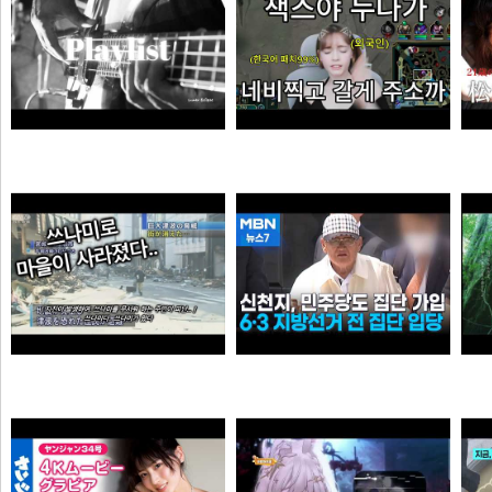
듣게
엘프녀가 롤하다 극대노하게된 이유
순대국
오타쿠
0:41 할아버지 대담한거보소 영압지리네
신천지, 6·3 지방선거 전 민주당 집단 입당…수도권 지역
오쿠오쿠오타쿠
떨어진원숭이