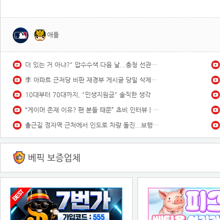
애플
더 있는 거 아냐?" 압수수색 다음 날...충청 선관위서도 '숫자 맞추기' 포착
李 아파트 근저당 비판 재경부 게시글 당일 삭제…"대출 막더니 내로남불"
10대부터 70대까지, "민생지원금" 솔직한 생각
“게이머 존재 이유? 팬 분들 때문” 쵸비 인터뷰 | GEN vs KRX(04.30)
출근길 정자역 근처에서 인도로 차량 돌진...보행자 숨져 / YTN
베픽 보증업체