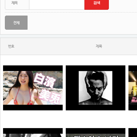
전체
번호
제목
MONSTA - Holdin' On (Skrillex & Nero Remix)
【#白濱美兎】変わらぬあどけなさから、こぼれおちる色気。――デジタル写真集『あの日の約束、大人の答え。』好評発売中！ Miu Shirahama
N
N
N
극혐
곰비서